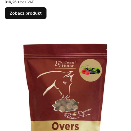
Cena
316,26 zł
bez VAT
Zobacz produkt