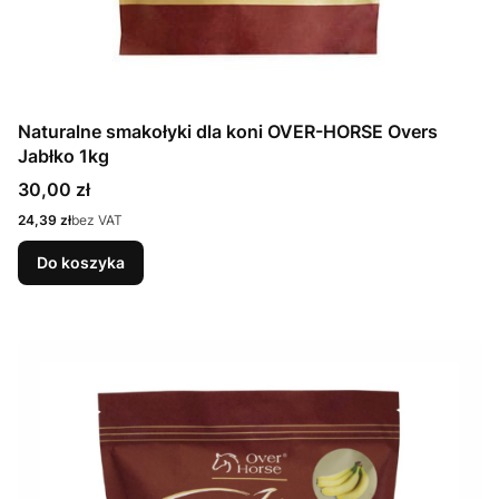
Naturalne smakołyki dla koni OVER-HORSE Overs
Jabłko 1kg
Cena
30,00 zł
Cena
24,39 zł
bez VAT
Do koszyka