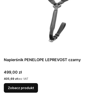
Napierśnik PENELOPE LEPREVOST czarny
Cena
499,00 zł
Cena
405,69 zł
bez VAT
Zobacz produkt