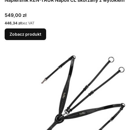
Napierśnik KEN-TAUR Napoli CL skórzany z wytokiem
Cena
549,00 zł
Cena
446,34 zł
bez VAT
Zobacz produkt