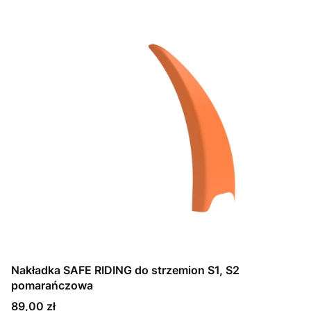
Nakładka SAFE RIDING do strzemion S1, S2
pomarańczowa
Cena
89,00 zł