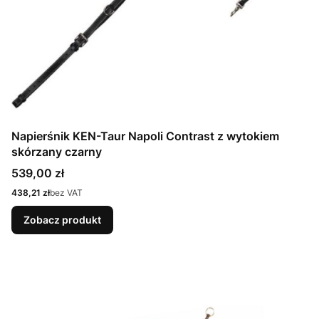
Napierśnik KEN-Taur Napoli Contrast z wytokiem
skórzany czarny
Cena
539,00 zł
Cena
438,21 zł
bez VAT
Zobacz produkt