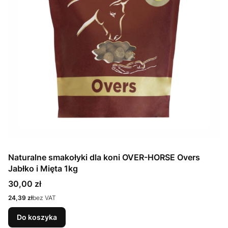
Naturalne smakołyki dla koni OVER-HORSE Overs
Jabłko i Mięta 1kg
Cena
30,00 zł
Cena
24,39 zł
bez VAT
Do koszyka