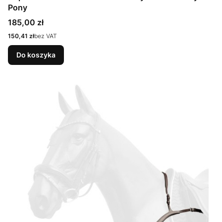
Pony
Cena
185,00 zł
Cena
150,41 zł
bez VAT
Do koszyka