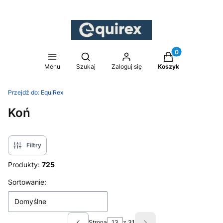
Produkty w koszy
Otwórz wyszukiwarkę
Menu
Szukaj
Zaloguj się
Koszyk
Przejdź do:
EquiRex
Koń
Filtry
Produkty:
725
Lista produktów
Sortowanie:
Domyślne
Strona
z 31