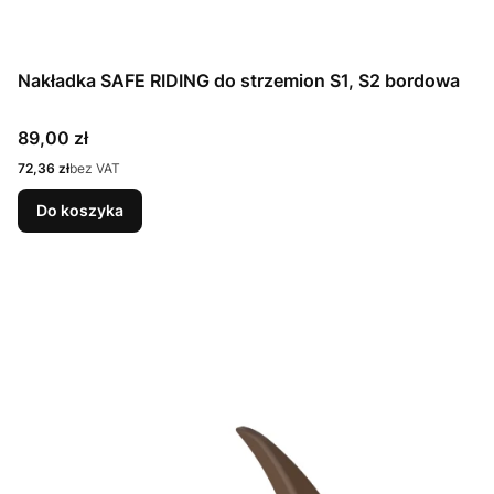
Nakładka SAFE RIDING do strzemion S1, S2 bordowa
Cena
89,00 zł
Cena
72,36 zł
bez VAT
Do koszyka