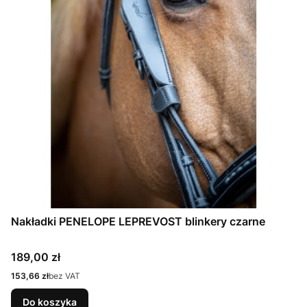
Nakładki PENELOPE LEPREVOST blinkery czarne
Cena
189,00 zł
Cena
153,66 zł
bez VAT
Do koszyka