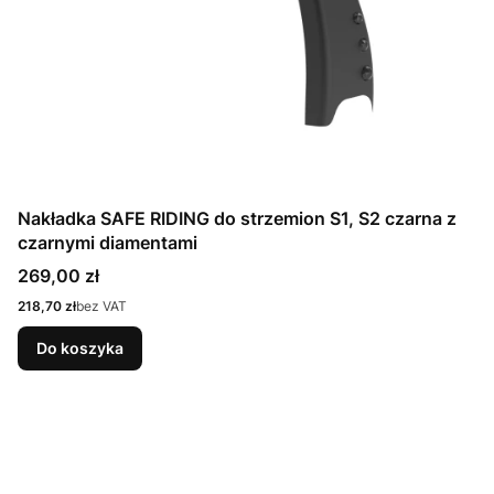
Nakładka SAFE RIDING do strzemion S1, S2 czarna z
czarnymi diamentami
Cena
269,00 zł
Cena
218,70 zł
bez VAT
Do koszyka