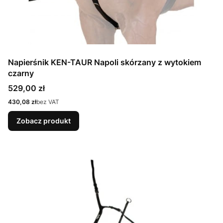
Napierśnik KEN-TAUR Napoli skórzany z wytokiem
czarny
Cena
529,00 zł
Cena
430,08 zł
bez VAT
Zobacz produkt