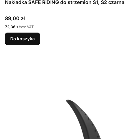
Nakładka SAFE RIDING do strzemion S1, S2 czarna
Cena
89,00 zł
Cena
72,36 zł
bez VAT
Do koszyka