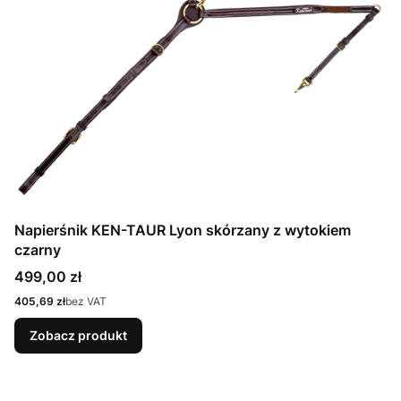
Napierśnik KEN-TAUR Lyon skórzany z wytokiem
czarny
Cena
499,00 zł
Cena
405,69 zł
bez VAT
Zobacz produkt