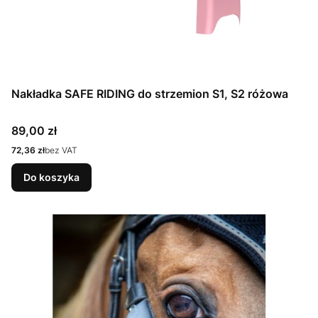
Nakładka SAFE RIDING do strzemion S1, S2 różowa
Cena
89,00 zł
Cena
72,36 zł
bez VAT
Do koszyka