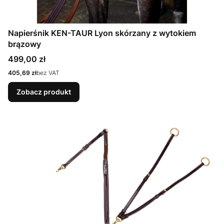
Napierśnik KEN-TAUR Lyon skórzany z wytokiem
brązowy
Cena
499,00 zł
Cena
405,69 zł
bez VAT
Zobacz produkt