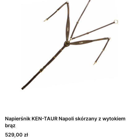
Napierśnik KEN-TAUR Napoli skórzany z wytokiem
brąz
Cena
529,00 zł