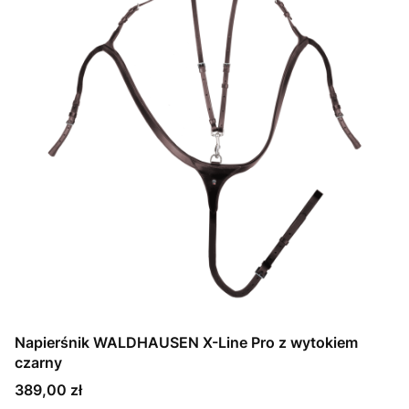
Napierśnik WALDHAUSEN X-Line Pro z wytokiem
czarny
Cena
389,00 zł