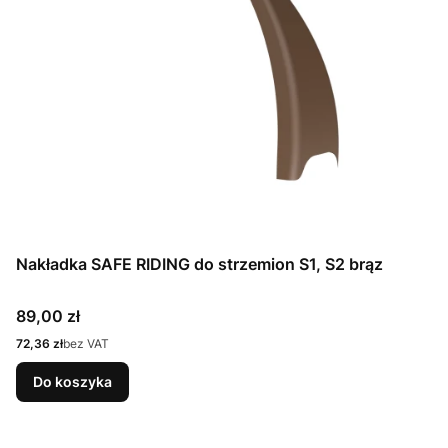
Nakładka SAFE RIDING do strzemion S1, S2 brąz
Cena
89,00 zł
Cena
72,36 zł
bez VAT
Do koszyka