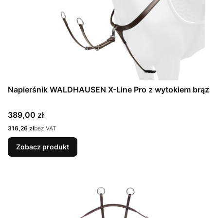
Napierśnik WALDHAUSEN X-Line Pro z wytokiem brąz
Cena
389,00 zł
Cena
316,26 zł
bez VAT
Zobacz produkt