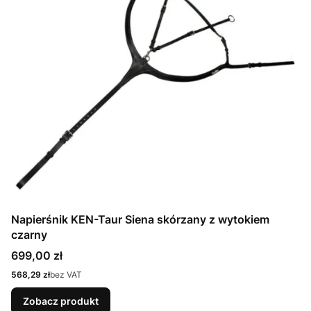
Napierśnik KEN-Taur Siena skórzany z wytokiem
czarny
Cena
699,00 zł
Cena
568,29 zł
bez VAT
Zobacz produkt