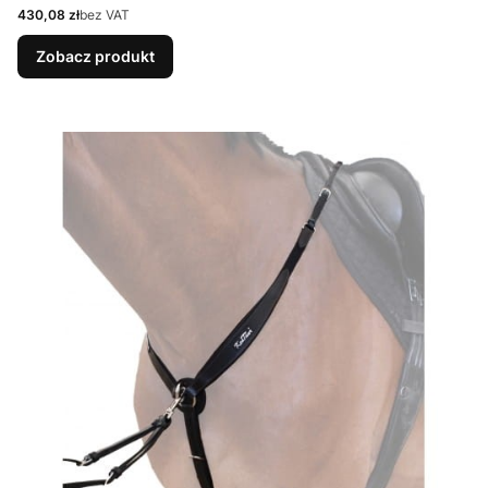
Cena
430,08 zł
bez VAT
Zobacz produkt