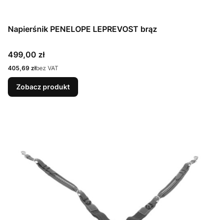
Napierśnik PENELOPE LEPREVOST brąz
Cena
499,00 zł
Cena
405,69 zł
bez VAT
Zobacz produkt