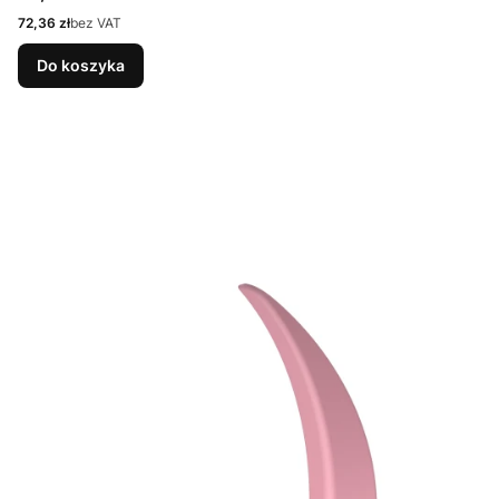
Cena
72,36 zł
bez VAT
Do koszyka