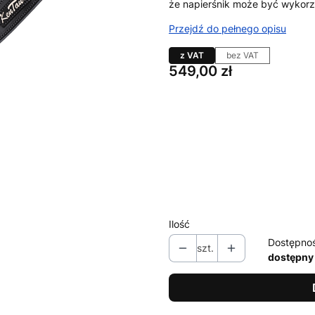
że napierśnik może być wykor
Przejdź do pełnego opisu
z VAT
bez VAT
Cena
549,00 zł
Wybierz wariant produktu:
Poszczególne warianty mogą ró
*
rozmiar
Wybierz
Ilość
Dostępno
szt.
dostępny