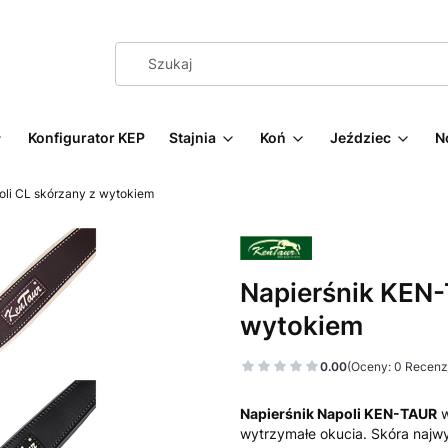
Konfigurator KEP
Stajnia
Koń
Jeździec
N
li CL skórzany z wytokiem
Napierśnik KEN-
wytokiem
0.00
(Oceny: 0 Recenzj
Napierśnik Napoli KEN-TAUR
w
wytrzymałe okucia. Skóra najwy