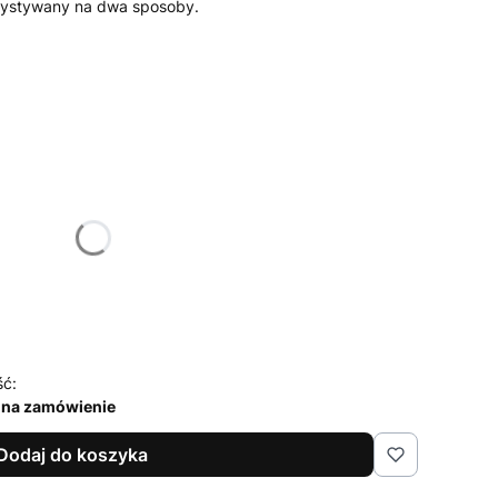
zystywany na dwa sposoby.
żnić się ceną
ść:
 na zamówienie
Dodaj do koszyka