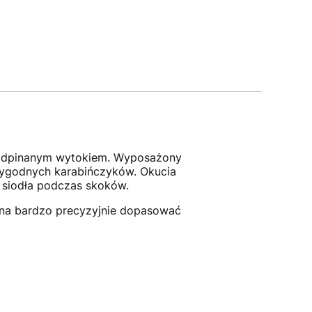
, odpinanym wytokiem. Wyposażony
wygodnych karabińczyków. Okucia
ę siodła podczas skoków.
na bardzo precyzyjnie dopasować