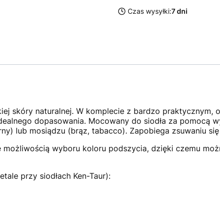
Czas wysyłki:
7 dni
kiej skóry naturalnej. W komplecie z bardzo praktycznym
a idealnego dopasowania. Mocowany do siodła za pomocą 
rny) lub mosiądzu (brąz, tabacco). Zapobiega zsuwaniu si
 możliwością wyboru koloru podszycia, dzięki czemu moż
tale przy siodłach Ken-Taur):