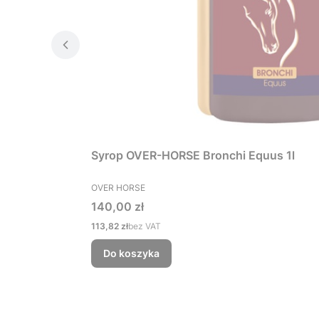
Syrop OVER-HORSE Bronchi Equus 1l
PRODUCENT
OVER HORSE
Cena
140,00 zł
Cena
113,82 zł
bez VAT
Do koszyka