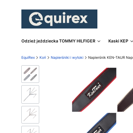
Odzież jeździecka TOMMY HILFIGER
Kaski KEP
EquiRex
Koń
Napierśniki i wytoki
Napierśnik KEN-TAUR Napo