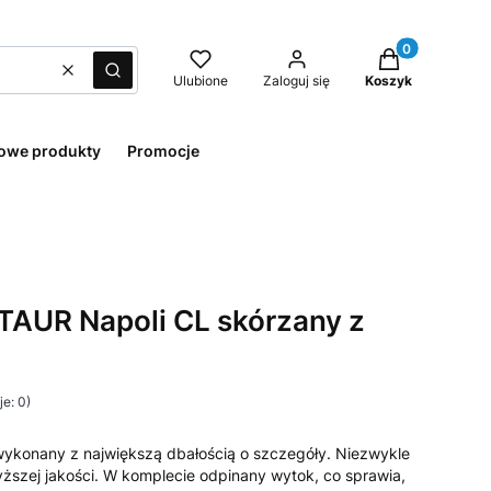
Produkty w kos
Wyczyść
Szukaj
Ulubione
Zaloguj się
Koszyk
owe produkty
Promocje
TAUR Napoli CL skórzany z
e: 0)
ykonany z największą dbałością o szczegóły. Niezwykle
ższej jakości. W komplecie odpinany wytok, co sprawia,