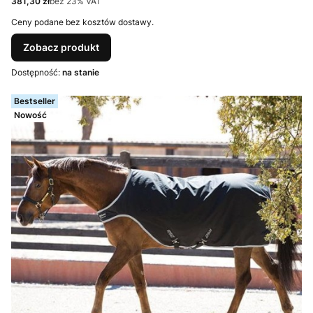
Cena netto
381,30 zł
bez 23% VAT
Ceny podane bez kosztów dostawy.
Zobacz produkt
Dostępność:
na stanie
Bestseller
Nowość