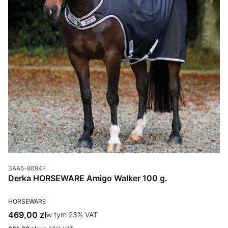
Kod produktu
3AA5-8094F
Derka HORSEWARE Amigo Walker 100 g.
PRODUCENT
HORSEWARE
Cena brutto
469,00 zł
w tym %s VAT
w tym
23%
VAT