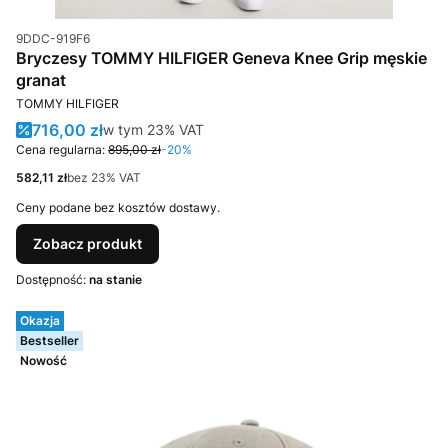
Kod produktu
9DDC-919F6
Bryczesy TOMMY HILFIGER Geneva Knee Grip męskie
granat
PRODUCENT
TOMMY HILFIGER
Cena promocyjna brutto
716,00 zł
w tym %s VAT
w tym
23%
VAT
Cena regularna:
895,00 zł
-20%
Cena netto
582,11 zł
bez 23% VAT
Ceny podane bez kosztów dostawy.
Zobacz produkt
Dostępność:
na stanie
Okazja
Bestseller
Nowość