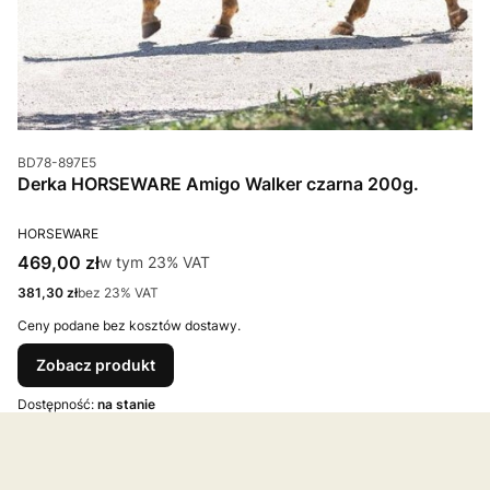
Kod produktu
BD78-897E5
Derka HORSEWARE Amigo Walker czarna 200g.
PRODUCENT
HORSEWARE
Cena brutto
469,00 zł
w tym %s VAT
w tym
23%
VAT
Cena netto
381,30 zł
bez 23% VAT
Ceny podane bez kosztów dostawy.
Zobacz produkt
Dostępność:
na stanie