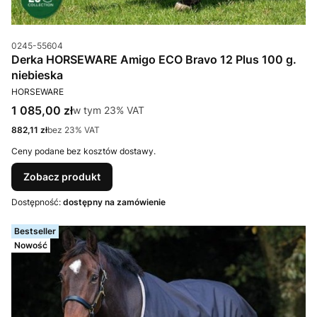
Kod produktu
0245-55604
Derka HORSEWARE Amigo ECO Bravo 12 Plus 100 g.
niebieska
PRODUCENT
HORSEWARE
Cena brutto
1 085,00 zł
w tym %s VAT
w tym
23%
VAT
Cena netto
882,11 zł
bez 23% VAT
Ceny podane bez kosztów dostawy.
Zobacz produkt
Dostępność:
dostępny na zamówienie
Bestseller
Nowość