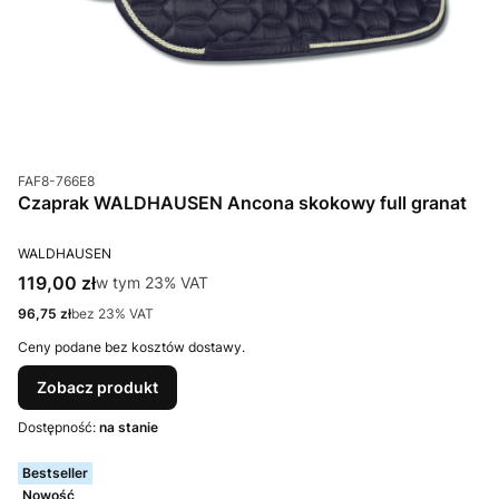
Kod produktu
FAF8-766E8
Czaprak WALDHAUSEN Ancona skokowy full granat
PRODUCENT
WALDHAUSEN
Cena brutto
119,00 zł
w tym %s VAT
w tym
23%
VAT
Cena netto
96,75 zł
bez 23% VAT
Ceny podane bez kosztów dostawy.
Zobacz produkt
Dostępność:
na stanie
Bestseller
Nowość