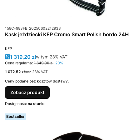
Kod produktu
158C-983FB_20250602212933
Kask jeździecki KEP Cromo Smart Polish bordo 24H
PRODUCENT
KEP
Cena promocyjna brutto
1 319,20 zł
w tym %s VAT
w tym
23%
VAT
Cena regularna:
1 649,00 zł
-20%
Cena netto
1 072,52 zł
bez 23% VAT
Ceny podane bez kosztów dostawy.
Zobacz produkt
Dostępność:
na stanie
Bestseller