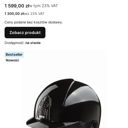
Cena brutto
1 599,00 zł
w tym %s VAT
w tym
23%
VAT
Cena netto
1 300,00 zł
bez 23% VAT
Ceny podane bez kosztów dostawy.
Zobacz produkt
Dostępność:
na stanie
Bestseller
Nowość