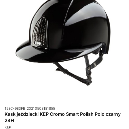
Kod produktu
158C-983FB_20210508181855
Kask jeździecki KEP Cromo Smart Polish Polo czarny
24H
PRODUCENT
KEP