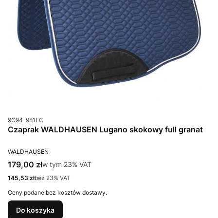
Kod produktu
9C94-981FC
Czaprak WALDHAUSEN Lugano skokowy full granat
PRODUCENT
WALDHAUSEN
Cena brutto
179,00 zł
w tym %s VAT
w tym
23%
VAT
Cena netto
145,53 zł
bez 23% VAT
Ceny podane bez kosztów dostawy.
Do koszyka