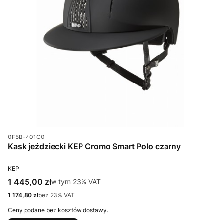
Kod produktu
0F5B-401C0
Kask jeździecki KEP Cromo Smart Polo czarny
PRODUCENT
KEP
Cena brutto
1 445,00 zł
w tym %s VAT
w tym
23%
VAT
Cena netto
1 174,80 zł
bez 23% VAT
Ceny podane bez kosztów dostawy.