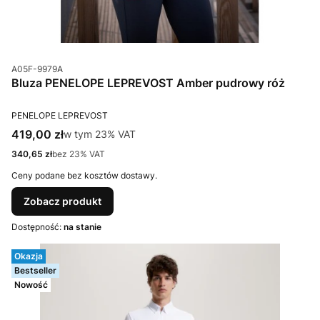
Kod produktu
A05F-9979A
Bluza PENELOPE LEPREVOST Amber pudrowy róż
PRODUCENT
PENELOPE LEPREVOST
Cena brutto
419,00 zł
w tym %s VAT
w tym
23%
VAT
Cena netto
340,65 zł
bez 23% VAT
Ceny podane bez kosztów dostawy.
Zobacz produkt
Dostępność:
na stanie
Okazja
Bestseller
Nowość