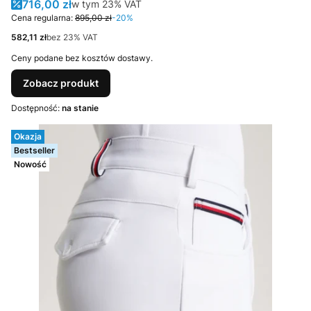
Cena promocyjna brutto
716,00 zł
w tym %s VAT
w tym
23%
VAT
Cena regularna:
895,00 zł
-20%
Cena netto
582,11 zł
bez 23% VAT
Ceny podane bez kosztów dostawy.
Zobacz produkt
Dostępność:
na stanie
Okazja
Bestseller
Nowość