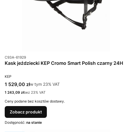
Kod produktu
C93A-61929
Kask jeździecki KEP Cromo Smart Polish czarny 24H
PRODUCENT
KEP
Cena brutto
1 529,00 zł
w tym %s VAT
w tym
23%
VAT
Cena netto
1 243,09 zł
bez 23% VAT
Ceny podane bez kosztów dostawy.
Zobacz produkt
Dostępność:
na stanie