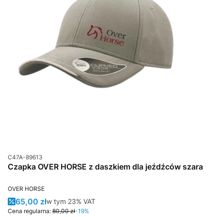
Kod produktu
C47A-89613
Czapka OVER HORSE z daszkiem dla jeźdźców szara
PRODUCENT
OVER HORSE
Cena promocyjna brutto
65,00 zł
w tym %s VAT
w tym
23%
VAT
Cena regularna:
80,00 zł
-19%