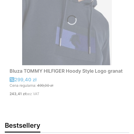
Bluza TOMMY HILFIGER Hoody Style Logo granat
Cena promocyjna
299,40 zł
Cena regularna:
499,00 zł
Cena
243,41 zł
bez VAT
Bestsellery