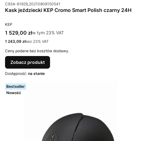
Kod produktu
C93A-61929_20210808150541
Kask jeździecki KEP Cromo Smart Polish czarny 24H
PRODUCENT
KEP
Cena brutto
1 529,00 zł
w tym %s VAT
w tym
23%
VAT
Cena netto
1 243,09 zł
bez 23% VAT
Ceny podane bez kosztów dostawy.
Zobacz produkt
Dostępność:
na stanie
Bestseller
Nowość