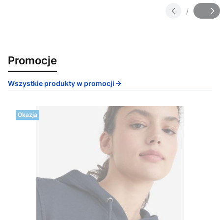
/
Slajd
z
Promocje
Wszystkie produkty w promocji
Okazja