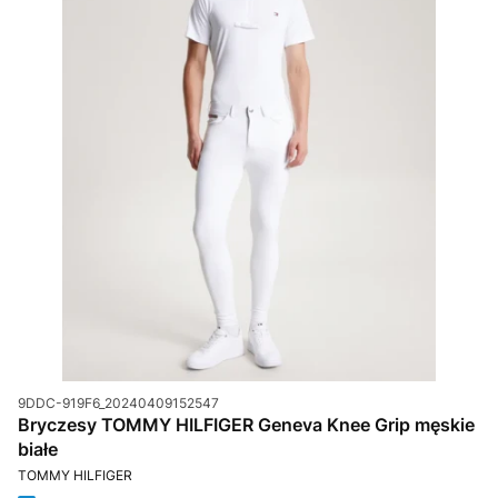
Kod produktu
9DDC-919F6_20240409152547
Bryczesy TOMMY HILFIGER Geneva Knee Grip męskie
białe
PRODUCENT
TOMMY HILFIGER