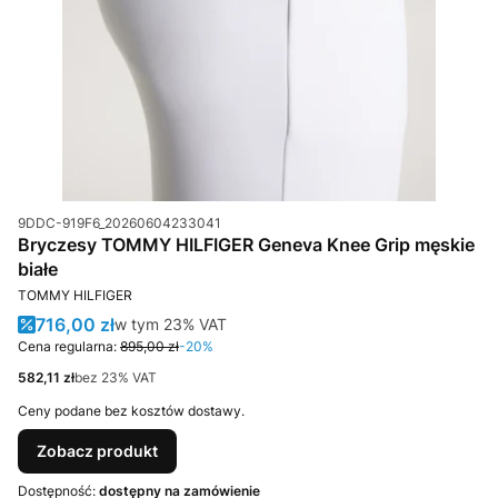
Kod produktu
9DDC-919F6_20260604233041
Bryczesy TOMMY HILFIGER Geneva Knee Grip męskie
białe
PRODUCENT
TOMMY HILFIGER
Cena promocyjna brutto
716,00 zł
w tym %s VAT
w tym
23%
VAT
Cena regularna:
895,00 zł
-20%
Cena netto
582,11 zł
bez 23% VAT
Ceny podane bez kosztów dostawy.
Zobacz produkt
Dostępność:
dostępny na zamówienie