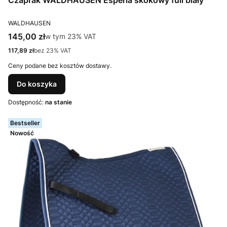
Czaprak WALDHAUSEN Esperia skokowy full biały
PRODUCENT
WALDHAUSEN
Cena brutto
145,00 zł
w tym %s VAT
w tym
23%
VAT
Cena netto
117,89 zł
bez 23% VAT
Ceny podane bez kosztów dostawy.
Do koszyka
Dostępność:
na stanie
Bestseller
Nowość