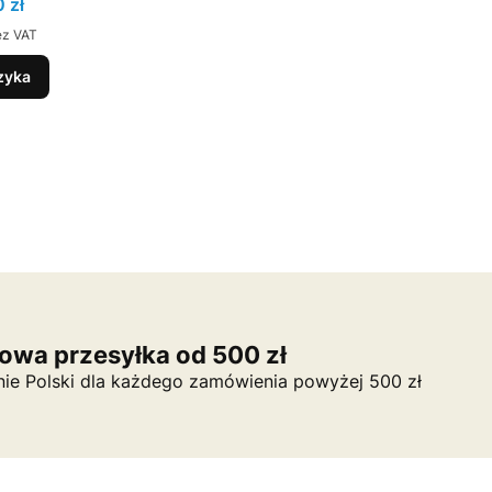
promocyjna
 zł
ez VAT
zyka
wa przesyłka od 500 zł
nie Polski dla każdego zamówienia powyżej 500 zł