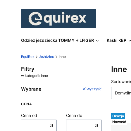
Odzież jeździecka TOMMY HILFIGER
Kaski KEP
EquiRex
Jeździec
Inne
Inne
Filtry
w kategorii: Inne
Lista
Sortowani
Wybrane
Wyczyść
Domyśl
CENA
Cena od
Cena do
Okazja
Nowość
zł
zł