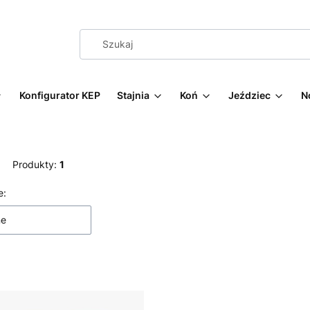
Konfigurator KEP
Stajnia
Koń
Jeździec
N
Produkty:
1
 produktów
e:
ne