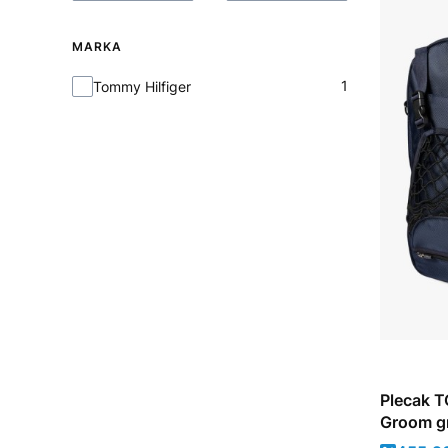
MARKA
Marka
1
Tommy Hilfiger
Plecak 
Groom g