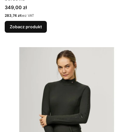
Cena
349,00 zł
Cena
283,74 zł
bez VAT
Zobacz produkt