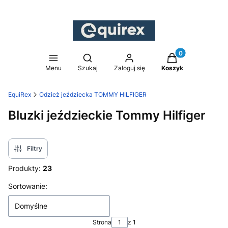
Produkty w koszy
Otwórz wyszukiwarkę
Menu
Szukaj
Zaloguj się
Koszyk
EquiRex
Odzież jeździecka TOMMY HILFIGER
Bluzki jeździeckie Tommy Hilfiger
Filtry
Produkty:
23
Lista produktów
Sortowanie:
Domyślne
Strona
z 1