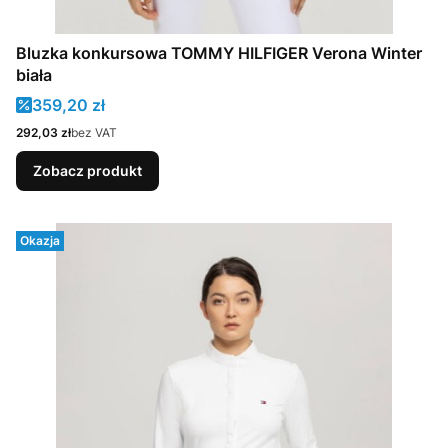
Bluzka konkursowa TOMMY HILFIGER Verona Winter
biała
Cena promocyjna
359,20 zł
Cena
292,03 zł
bez VAT
Zobacz produkt
Okazja