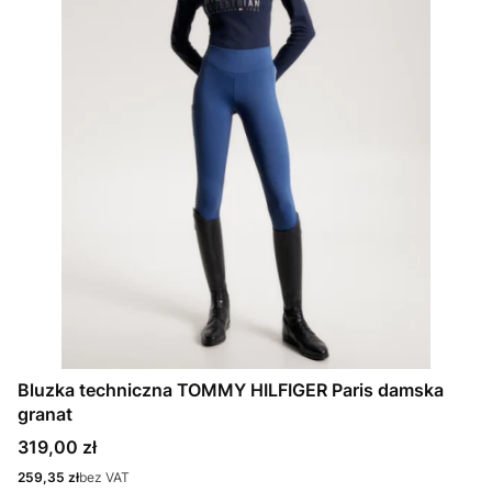
Bluzka techniczna TOMMY HILFIGER Paris damska
granat
Cena
319,00 zł
Cena
259,35 zł
bez VAT