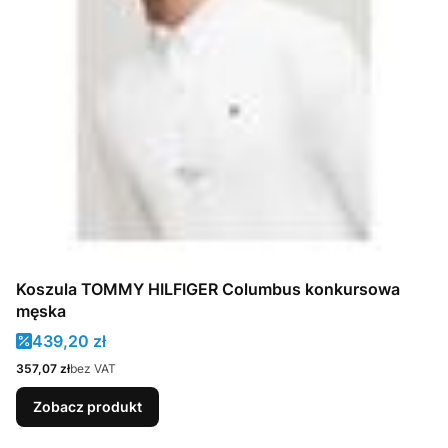
Koszula TOMMY HILFIGER Columbus konkursowa
męska
Cena promocyjna
439,20 zł
Cena
357,07 zł
bez VAT
Zobacz produkt