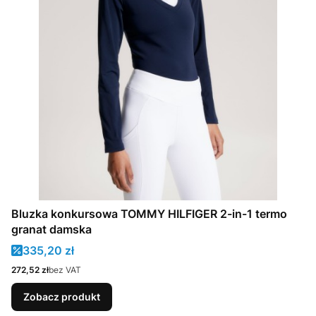
Bluzka konkursowa TOMMY HILFIGER 2-in-1 termo
granat damska
Cena promocyjna
335,20 zł
Cena
272,52 zł
bez VAT
Zobacz produkt