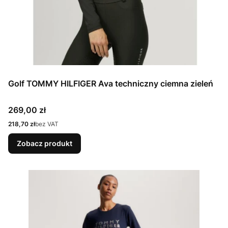
Golf TOMMY HILFIGER Ava techniczny ciemna zieleń
Cena
269,00 zł
Cena
218,70 zł
bez VAT
Zobacz produkt