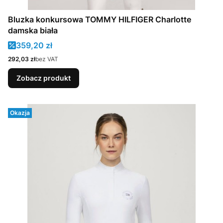
Bluzka konkursowa TOMMY HILFIGER Charlotte
damska biała
Cena promocyjna
359,20 zł
Cena
292,03 zł
bez VAT
Zobacz produkt
Okazja