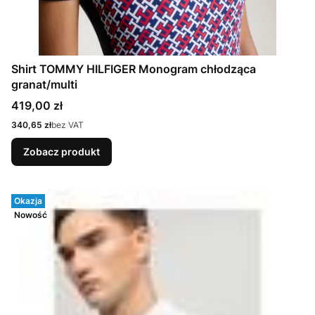
Shirt TOMMY HILFIGER Monogram chłodząca
granat/multi
Cena
419,00 zł
Cena
340,65 zł
bez VAT
Zobacz produkt
Okazja
Nowość