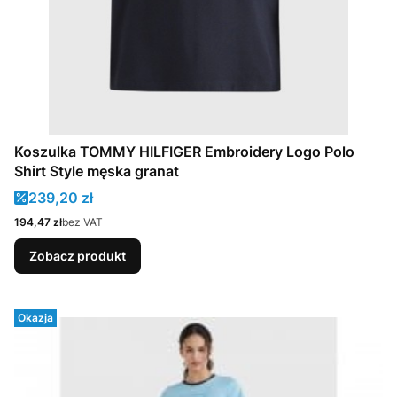
Koszulka TOMMY HILFIGER Embroidery Logo Polo
Shirt Style męska granat
Cena promocyjna
239,20 zł
Cena
194,47 zł
bez VAT
Zobacz produkt
Okazja