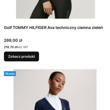
Golf TOMMY HILFIGER Ava techniczny ciemna zieleń
Cena
269,00 zł
Cena
218,70 zł
bez VAT
Zobacz produkt
Okazja