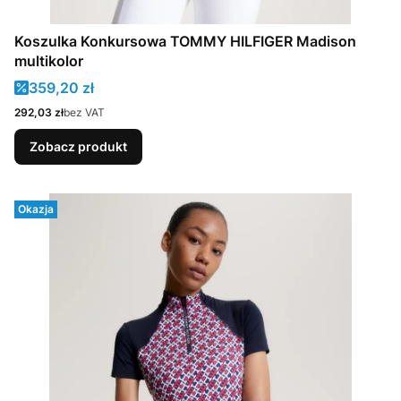
Koszulka Konkursowa TOMMY HILFIGER Madison
multikolor
Cena promocyjna
359,20 zł
Cena
292,03 zł
bez VAT
Zobacz produkt
Okazja