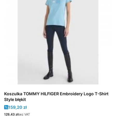
Koszulka TOMMY HILFIGER Embroidery Logo T-Shirt
Style błękit
Cena promocyjna
159,20 zł
Cena
129,43 zł
bez VAT