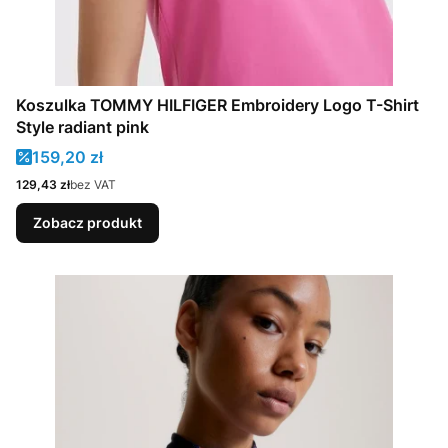
Koszulka TOMMY HILFIGER Embroidery Logo T-Shirt
Style radiant pink
Cena promocyjna
159,20 zł
Cena
129,43 zł
bez VAT
Zobacz produkt