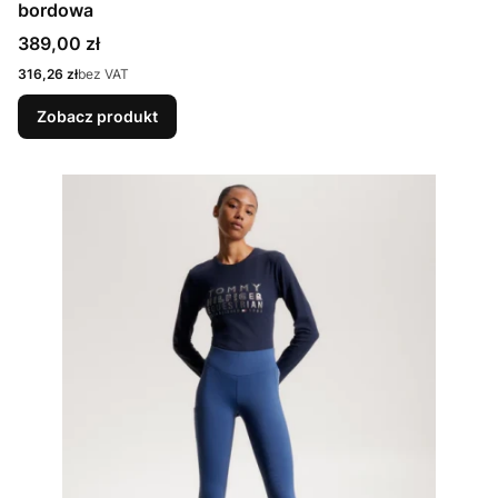
bordowa
Cena
389,00 zł
Cena
316,26 zł
bez VAT
Zobacz produkt