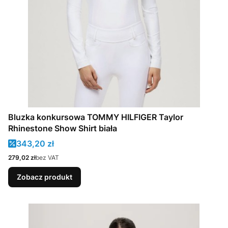
Bluzka konkursowa TOMMY HILFIGER Taylor
Rhinestone Show Shirt biała
Cena promocyjna
343,20 zł
Cena
279,02 zł
bez VAT
Zobacz produkt