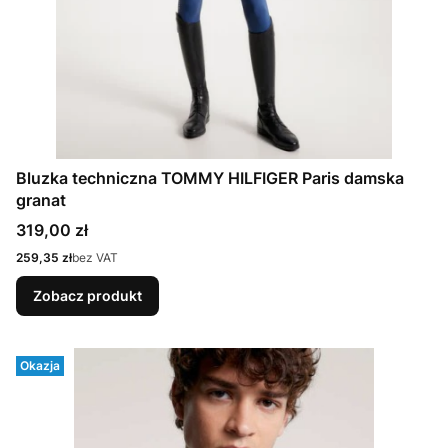
Bluzka techniczna TOMMY HILFIGER Paris damska
granat
Cena
319,00 zł
Cena
259,35 zł
bez VAT
Zobacz produkt
Okazja