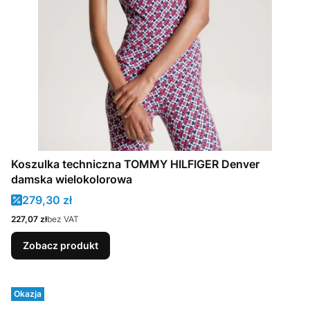
Koszulka techniczna TOMMY HILFIGER Denver
damska wielokolorowa
Cena promocyjna
279,30 zł
Cena
227,07 zł
bez VAT
Zobacz produkt
Okazja