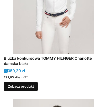
Bluzka konkursowa TOMMY HILFIGER Charlotte
damska biała
Cena promocyjna
359,20 zł
Cena
292,03 zł
bez VAT
Zobacz produkt