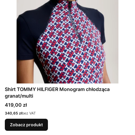
Shirt TOMMY HILFIGER Monogram chłodząca
granat/multi
Cena
419,00 zł
Cena
340,65 zł
bez VAT
Zobacz produkt