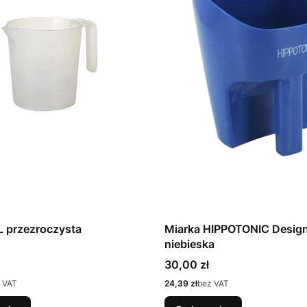
L przezroczysta
Miarka HIPPOTONIC Design
niebieska
Cena
30,00 zł
Cena
 VAT
24,39 zł
bez VAT