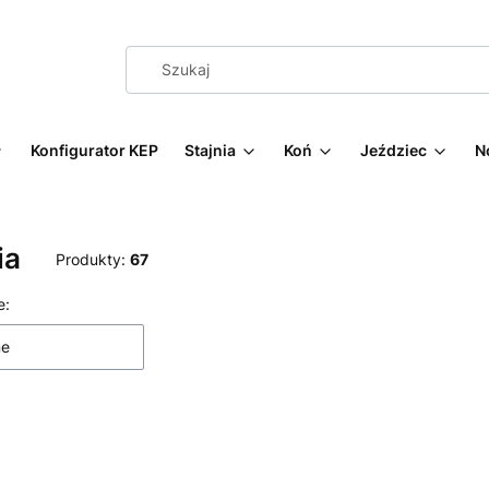
Konfigurator KEP
Stajnia
Koń
Jeździec
N
ia
Produkty:
67
 produktów
e:
ne