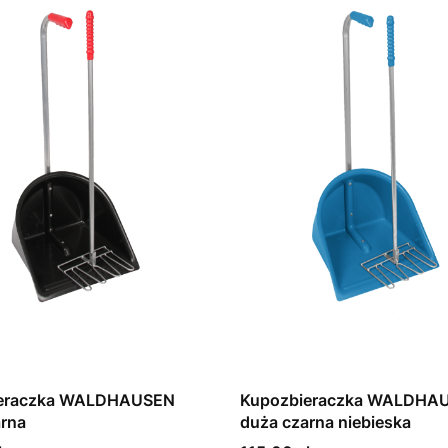
ieraczka WALDHAUSEN
Kupozbieraczka WALDHA
arna
duża czarna niebieska