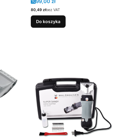
Cena promocyjna
99,00 zł
Cena
80,49 zł
bez VAT
Do koszyka