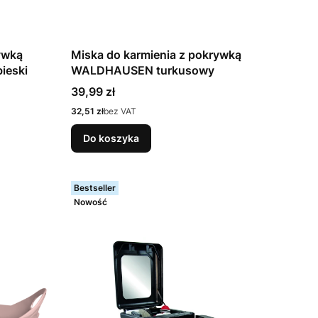
ywką
Miska do karmienia z pokrywką
ieski
WALDHAUSEN turkusowy
Cena
39,99 zł
Cena
32,51 zł
bez VAT
Do koszyka
Bestseller
Nowość