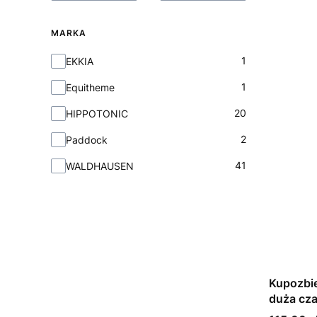
MARKA
Marka
1
EKKIA
1
Equitheme
20
HIPPOTONIC
2
Paddock
41
WALDHAUSEN
Kupozb
duża cz