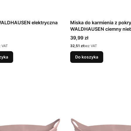
WALDHAUSEN elektryczna
Miska do karmienia z pokr
WALDHAUSEN ciemny nieb
Cena
39,99 zł
Cena
z VAT
32,51 zł
bez VAT
zyka
Do koszyka