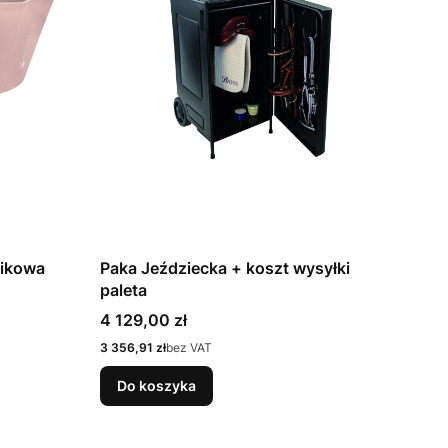
ikowa
Paka Jeździecka + koszt wysyłki
paleta
Cena
4 129,00 zł
Cena
3 356,91 zł
bez VAT
Do koszyka