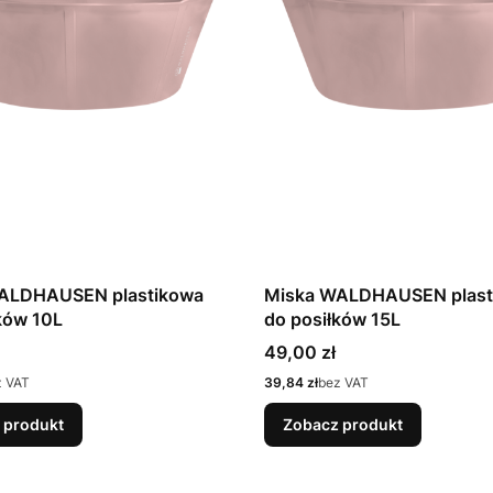
ALDHAUSEN plastikowa
Miska WALDHAUSEN plast
ków 10L
do posiłków 15L
Cena
49,00 zł
Cena
z VAT
39,84 zł
bez VAT
 produkt
Zobacz produkt