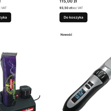
Cena
ł
115,00 zł
Cena
z VAT
93,50 zł
bez VAT
zyka
Do koszyka
Nowość