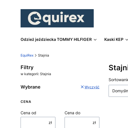
Odzież jeździecka TOMMY HILFIGER
Kaski KEP
EquiRex
Stajnia
Stajn
Filtry
w kategorii: Stajnia
Lista
Sortowani
Wybrane
Wyczyść
Domyśl
CENA
Cena od
Cena do
zł
zł