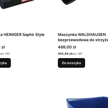
 HEINIGER Saphir Style
Maszynka WALDHAUSEN
bezprzewodowa do strzyż
Cena
 zł
499,00 zł
Cena
bez VAT
405,69 zł
bez VAT
zyka
Do koszyka