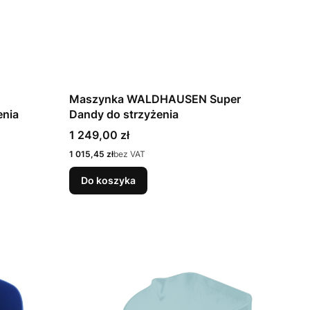
Maszynka WALDHAUSEN Super
enia
Dandy do strzyżenia
Cena
1 249,00 zł
Cena
1 015,45 zł
bez VAT
Do koszyka