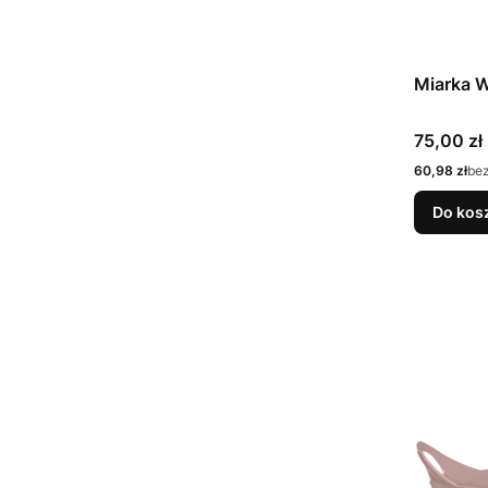
Miarka 
Cena
75,00 zł
Cena
60,98 zł
be
Do kos