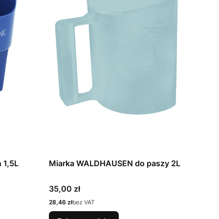
 1,5L
Miarka WALDHAUSEN do paszy 2L
Cena
35,00 zł
Cena
28,46 zł
bez VAT