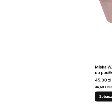
Miska W
do posił
Cena
45,00 zł
Cena
36,59 zł
be
Zobacz