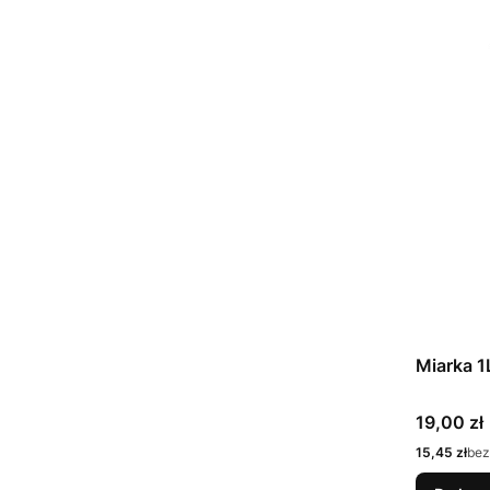
Miarka 1
Cena
19,00 zł
Cena
15,45 zł
bez