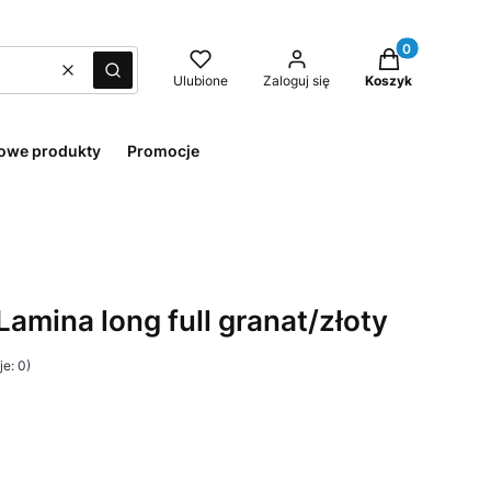
Produkty w kos
Wyczyść
Szukaj
Ulubione
Zaloguj się
Koszyk
owe produkty
Promocje
amina long full granat/złoty
e: 0)