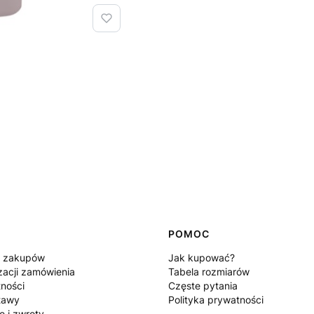
POMOC
n zakupów
Jak kupować?
zacji zamówienia
Tabela rozmiarów
tności
Częste pytania
tawy
Polityka prywatności
e i zwroty