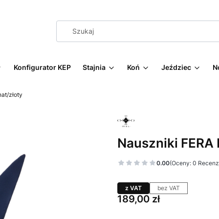
Konfigurator KEP
Stajnia
Koń
Jeździec
N
nat/złoty
Nauszniki FERA L
0.00
(Oceny: 0 Recenzj
z VAT
bez VAT
Cena
189,00 zł