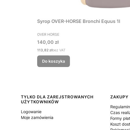
Syrop OVER-HORSE Bronchi Equus 1l
PRODUCENT
OVER HORSE
Cena
140,00 zł
Cena
113,82 zł
bez VAT
Do koszyka
Linki w stopce
TYLKO DLA ZAREJSTROWANYCH
ZAKUPY
UŻYTKOWNIKÓW
Regulami
Logowanie
Czas reali
Moje zamówienia
Formy pła
Koszt dos
Reklamacj