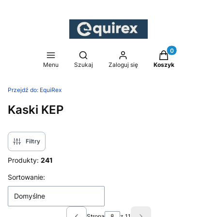
Produkty w koszy
Otwórz wyszukiwarkę
Menu
Szukaj
Zaloguj się
Koszyk
Przejdź do:
EquiRex
Kaski KEP
Filtry
Produkty:
241
Lista produktów
Sortowanie:
Domyślne
Strona
z 11