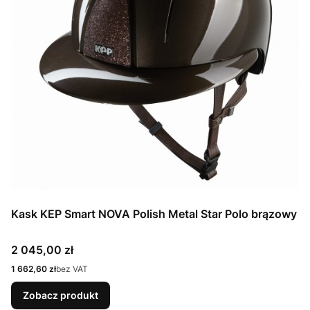
Kask KEP Smart NOVA Polish Metal Star Polo brązowy
Cena
2 045,00 zł
Cena
1 662,60 zł
bez VAT
Zobacz produkt