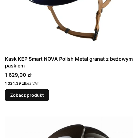
Kask KEP Smart NOVA Polish Metal granat z beżowym
paskiem
Cena
1 629,00 zł
Cena
1 324,39 zł
bez VAT
Zobacz produkt