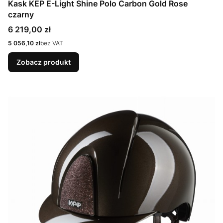
Kask KEP E-Light Shine Polo Carbon Gold Rose
czarny
Cena
6 219,00 zł
Cena
5 056,10 zł
bez VAT
Zobacz produkt