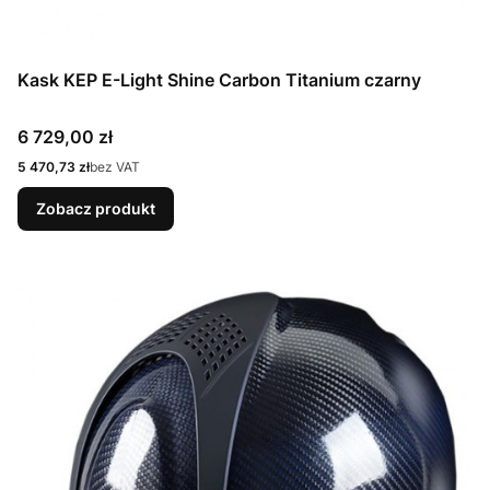
Kask KEP E-Light Shine Carbon Titanium czarny
Cena
6 729,00 zł
Cena
5 470,73 zł
bez VAT
Zobacz produkt