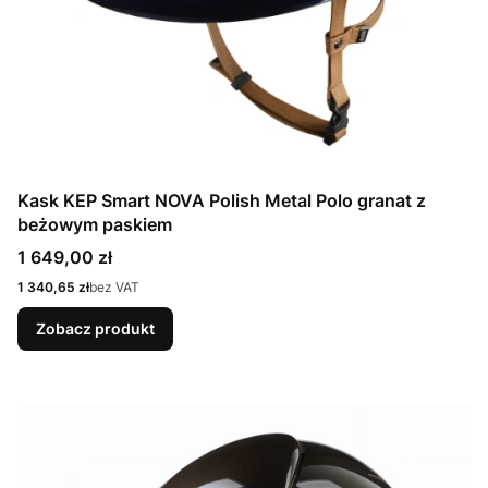
Kask KEP Smart NOVA Polish Metal Polo granat z
beżowym paskiem
Cena
1 649,00 zł
Cena
1 340,65 zł
bez VAT
Zobacz produkt