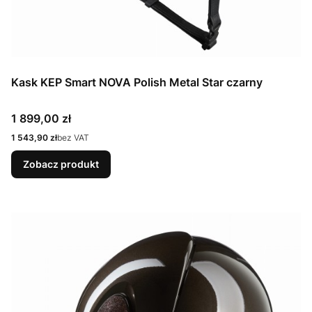
Kask KEP Smart NOVA Polish Metal Star czarny
Cena
1 899,00 zł
Cena
1 543,90 zł
bez VAT
Zobacz produkt