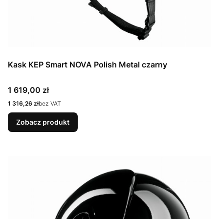
Kask KEP Smart NOVA Polish Metal czarny
Cena
1 619,00 zł
Cena
1 316,26 zł
bez VAT
Zobacz produkt