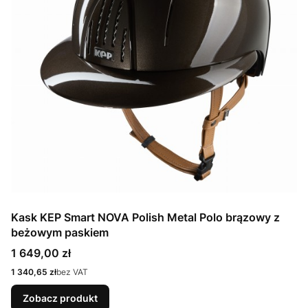
Kask KEP Smart NOVA Polish Metal Polo brązowy z
beżowym paskiem
Cena
1 649,00 zł
Cena
1 340,65 zł
bez VAT
Zobacz produkt