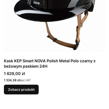
Kask KEP Smart NOVA Polish Metal Polo czarny z
beżowym paskiem 24H
Cena
1 629,00 zł
Cena
1 324,39 zł
bez VAT
Zobacz produkt