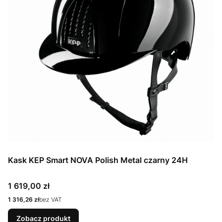
Kask KEP Smart NOVA Polish Metal czarny 24H
Cena
1 619,00 zł
Cena
1 316,26 zł
bez VAT
Zobacz produkt