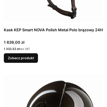
Kask KEP Smart NOVA Polish Metal Polo brązowy 24H
Cena
1 639,00 zł
Cena
1 332,52 zł
bez VAT
Zobacz produkt