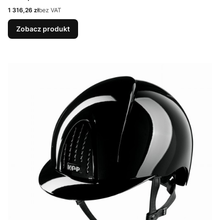
Cena
1 316,26 zł
bez VAT
Zobacz produkt