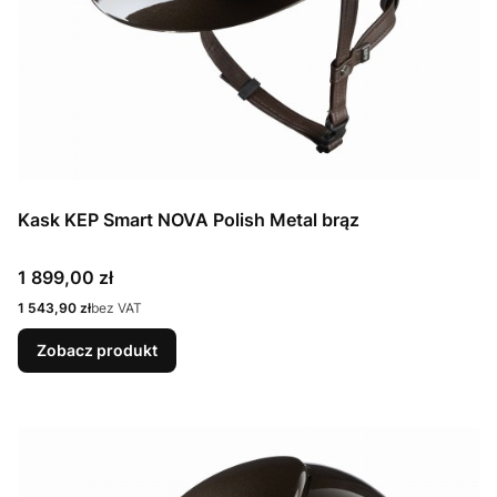
Kask KEP Smart NOVA Polish Metal brąz
Cena
1 899,00 zł
Cena
1 543,90 zł
bez VAT
Zobacz produkt