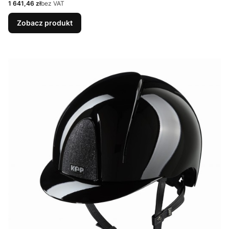
Cena
1 641,46 zł
bez VAT
Zobacz produkt