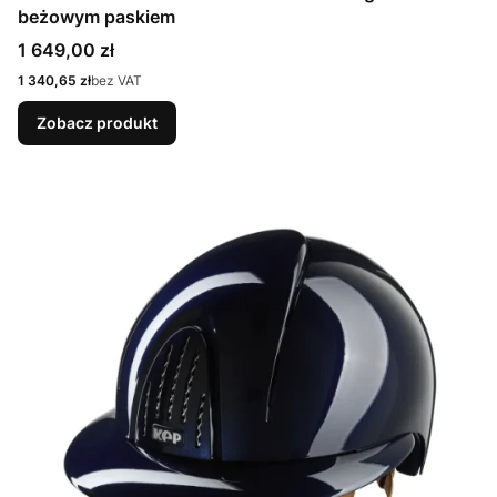
beżowym paskiem
Cena
1 649,00 zł
Cena
1 340,65 zł
bez VAT
Zobacz produkt