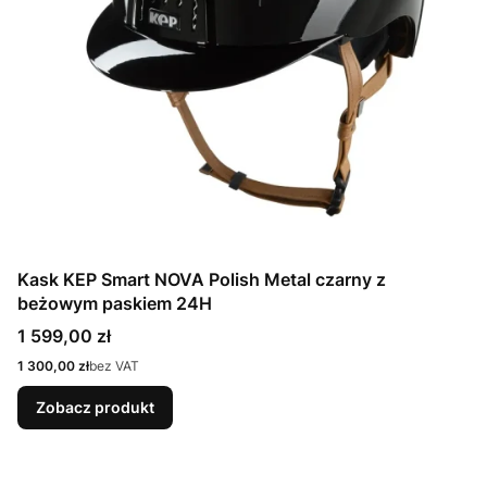
Kask KEP Smart NOVA Polish Metal czarny z
beżowym paskiem 24H
Cena
1 599,00 zł
Cena
1 300,00 zł
bez VAT
Zobacz produkt