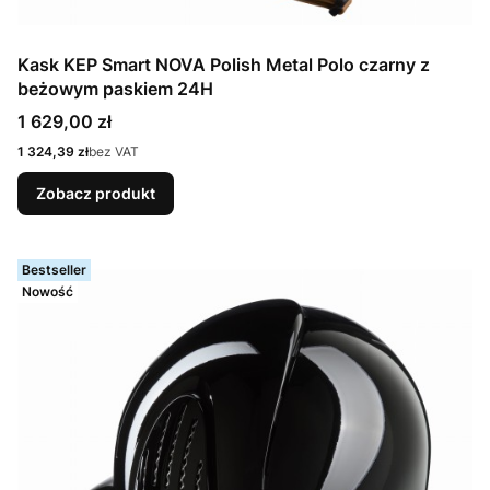
Kask KEP Smart NOVA Polish Metal Polo czarny z
beżowym paskiem 24H
Cena
1 629,00 zł
Cena
1 324,39 zł
bez VAT
Zobacz produkt
Bestseller
Nowość