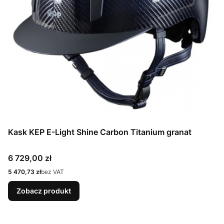
Kask KEP E-Light Shine Carbon Titanium granat
Cena
6 729,00 zł
Cena
5 470,73 zł
bez VAT
Zobacz produkt