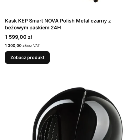
Kask KEP Smart NOVA Polish Metal czarny z
beżowym paskiem 24H
Cena
1 599,00 zł
Cena
1 300,00 zł
bez VAT
Zobacz produkt