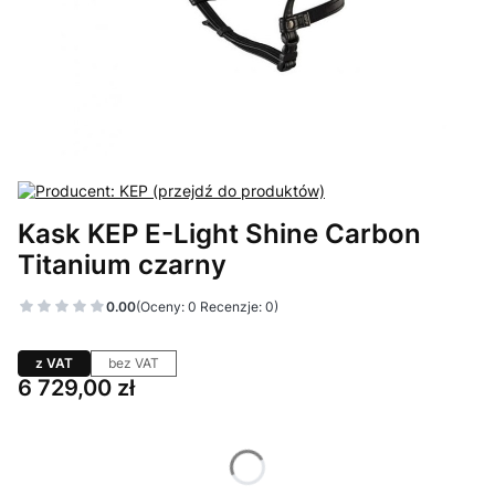
Kask KEP E-Light Shine Carbon
Titanium czarny
0.00
(Oceny: 0 Recenzje: 0)
z VAT
bez VAT
Cena
6 729,00 zł
Wybierz wariant produktu:
Poszczególne warianty mogą różnić się ceną