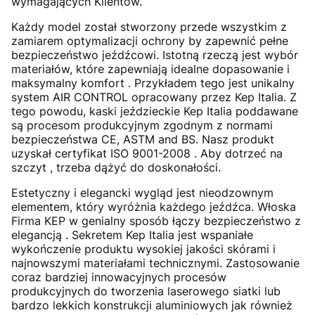
wymagających Klientów.
Każdy model został stworzony przede wszystkim z
zamiarem optymalizacji ochrony by zapewnić pełne
bezpieczeństwo jeźdźcowi. Istotną rzeczą jest wybór
materiałów, które zapewniają idealne dopasowanie i
maksymalny komfort . Przykładem tego jest unikalny
system AIR CONTROL opracowany przez Kep Italia. Z
tego powodu, kaski jeździeckie Kep Italia poddawane
są procesom produkcyjnym zgodnym z normami
bezpieczeństwa CE, ASTM and BS. Nasz produkt
uzyskał certyfikat ISO 9001-2008 . Aby dotrzeć na
szczyt , trzeba dążyć do doskonałości.
Estetyczny i elegancki wygląd jest nieodzownym
elementem, który wyróżnia każdego jeźdźca. Włoska
Firma KEP w genialny sposób łączy bezpieczeństwo z
elegancją . Sekretem Kep Italia jest wspaniałe
wykończenie produktu wysokiej jakości skórami i
najnowszymi materiałami technicznymi. Zastosowanie
coraz bardziej innowacyjnych procesów
produkcyjnych do tworzenia laserowego siatki lub
bardzo lekkich konstrukcji aluminiowych jak również