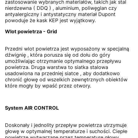
zastosowanie wybranych materiałów, takich jak stal
nierdzewna ( DDQ ) , aluminium, poliwęglan czy
antyalergiczny i antystatyczny materiał Dupont
powoduje że kask KEP jest wyjątkowy.
Wlot powietrza - Grid
Przedni wlot powietrza jest wyposażony w specjalną
dźwignię , która porusza się od dołu do góry
umożliwiając otrzymanie optymalnego przepływu
powietrza.
Druga warstwa to siatka stalowa
usadowiona na przedniej siatce , aby dodatkowo
chronić głowę od wszelkich zewnętrznych obiektów
które mogły by wpaść przez otwory.
System AIR CONTROL
Doskonały i jednolity przepływ powietrza utrzymuje
głowę w optymalnej temperaturze i suchości.
Ciepłe
powietrze wytwarzane przez temperaturę głowy