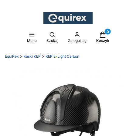
Produkty w koszy
Otwórz wyszukiwarkę
Menu
Szukaj
Zaloguj się
Koszyk
EquiRex
Kaski KEP
KEP E-Light Carbon