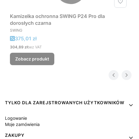
Kamizelka ochronna SWING P24 Pro dla
dorosłych czarna
PRODUCENT
SWING
Cena promocyjna
375,01 zł
Cena
304,89 zł
bez VAT
Zobacz produkt
Linki w stopce
TYLKO DLA ZAREJSTROWANYCH UŻYTKOWNIKÓW
Logowanie
Moje zamówienia
ZAKUPY