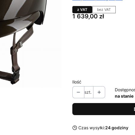
z VAT
bez VAT
Cena
1 639,00 zł
Wybierz wariant produktu:
Poszczególne warianty mogą ró
*
rozmiar
Wybierz
Ilość
Dostępno
szt.
na stanie
Czas wysyłki:
24 godziny