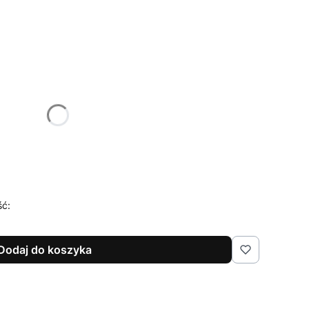
żnić się ceną
ść:
Dodaj do koszyka