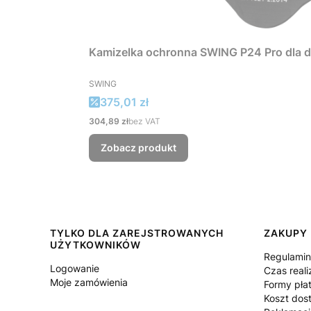
Kamizelka ochronna SWING P24 Pro dla d
PRODUCENT
SWING
Cena promocyjna
375,01 zł
Cena
304,89 zł
bez VAT
Zobacz produkt
Linki w stopce
TYLKO DLA ZAREJSTROWANYCH
ZAKUPY
UŻYTKOWNIKÓW
Regulami
Logowanie
Czas reali
Moje zamówienia
Formy pła
Koszt dos