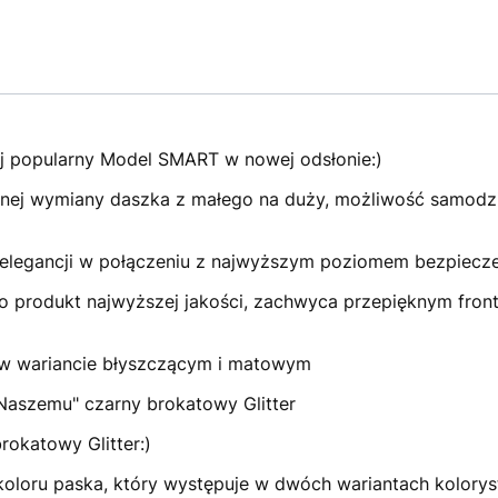
j popularny Model SMART w nowej odsłonie:)
ej wymiany daszka z małego na duży, możliwość samodziel
iej elegancji w połączeniu z najwyższym poziomem bezpiecz
produkt najwyższej jakości, zachwyca przepięknym front
w wariancie błyszczącym i matowym
"Naszemu" czarny brokatowy Glitter
rokatowy Glitter:)
loru paska, który występuje w dwóch wariantach kolorys