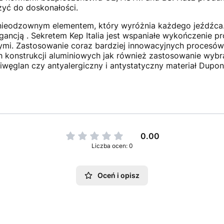
żyć do doskonałości.
t nieodzownym elementem, który wyróżnia każdego jeźdźca
ancją . Sekretem Kep Italia jest wspaniałe wykończenie pr
ymi. Zastosowanie coraz bardziej innowacyjnych procesó
h konstrukcji aluminiowych jak również zastosowanie wybra
liwęglan czy antyalergiczny i antystatyczny materiał Dupo
0.00
Liczba ocen: 0
Oceń i opisz