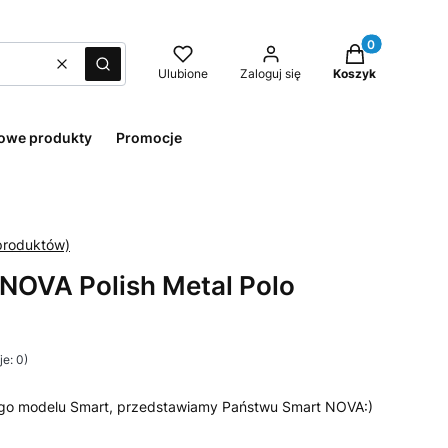
Produkty w kos
Wyczyść
Szukaj
Ulubione
Zaloguj się
Koszyk
owe produkty
Promocje
NOVA Polish Metal Polo
e: 0)
ego modelu Smart, przedstawiamy Państwu Smart NOVA:)