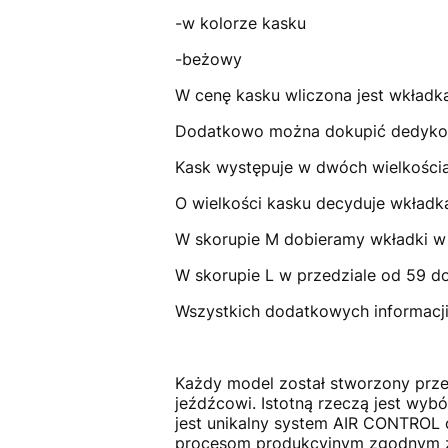
-w kolorze kasku
-beżowy
W cenę kasku wliczona jest wkładka
Dodatkowo można dokupić dedykowa
Kask występuje w dwóch wielkościa
O wielkości kasku decyduje wkład
W skorupie M dobieramy wkładki w
W skorupie L w przedziale od 59 do
Wszystkich dodatkowych informacji 
Każdy model został stworzony prz
jeźdźcowi. Istotną rzeczą jest wyb
jest unikalny system AIR CONTROL o
procesom produkcyjnym zgodnym z 