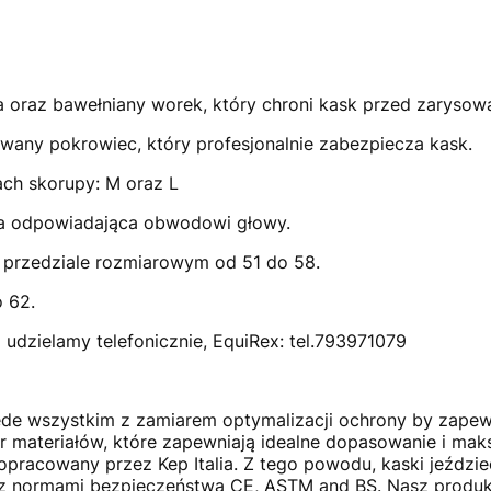
 oraz bawełniany worek, który chroni kask przed zarysow
ny pokrowiec, który profesjonalnie zabezpiecza kask.
ch skorupy: M oraz L
ka odpowiadająca obwodowi głowy.
 przedziale rozmiarowym od 51 do 58.
 62.
udzielamy telefonicznie, EquiRex: tel.793971079
ede wszystkim z zamiarem optymalizacji ochrony by zapew
ór materiałów, które zapewniają idealne dopasowanie i ma
pracowany przez Kep Italia. Z tego powodu, kaski jeździe
normami bezpieczeństwa CE, ASTM and BS. Nasz produkt 