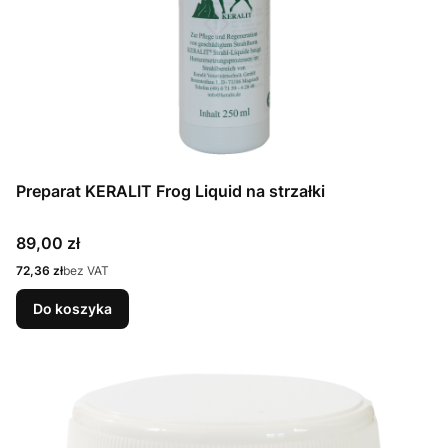
Preparat KERALIT Frog Liquid na strzałki
Cena
89,00 zł
Cena
72,36 zł
bez VAT
Do koszyka