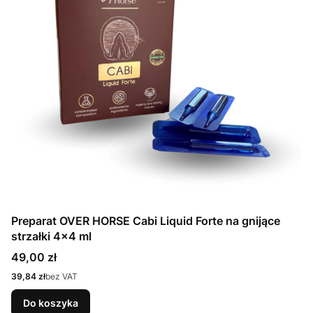
Preparat OVER HORSE Cabi Liquid Forte na gnijące
strzałki 4x4 ml
Cena
49,00 zł
Cena
39,84 zł
bez VAT
Do koszyka