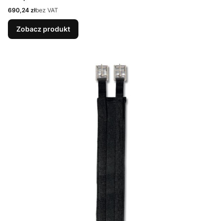
Cena
690,24 zł
bez VAT
Zobacz produkt