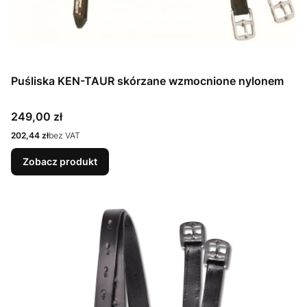
Puśliska KEN-TAUR skórzane wzmocnione nylonem
Cena
249,00 zł
Cena
202,44 zł
bez VAT
Zobacz produkt