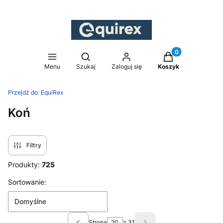
Produkty w koszy
Otwórz wyszukiwarkę
Menu
Szukaj
Zaloguj się
Koszyk
Przejdź do:
EquiRex
Koń
Filtry
Produkty:
725
Lista produktów
Sortowanie:
Domyślne
Strona
z 31