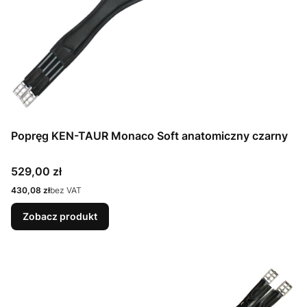
Popręg KEN-TAUR Monaco Soft anatomiczny czarny
Cena
529,00 zł
Cena
430,08 zł
bez VAT
Zobacz produkt