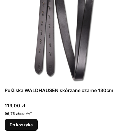
Puśliska WALDHAUSEN skórzane czarne 130cm
Cena
119,00 zł
Cena
96,75 zł
bez VAT
Do koszyka