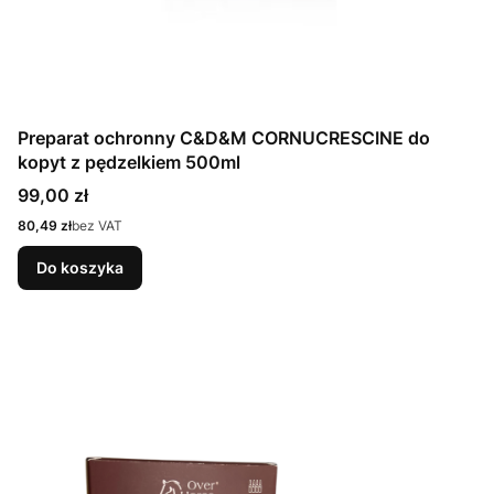
Preparat ochronny C&D&M CORNUCRESCINE do
kopyt z pędzelkiem 500ml
Cena
99,00 zł
Cena
80,49 zł
bez VAT
Do koszyka