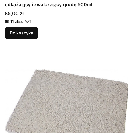
odkażający i zwalczający grudę 500ml
Cena
85,00 zł
Cena
69,11 zł
bez VAT
Do koszyka