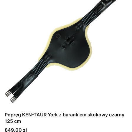
Popręg KEN-TAUR York z barankiem skokowy czarny
125 cm
Cena
849,00 zł