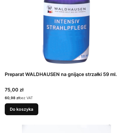
Preparat WALDHAUSEN na gnijące strzałki 59 ml.
Cena
75,00 zł
Cena
60,98 zł
bez VAT
Do koszyka