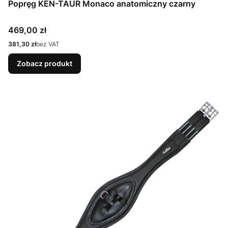
Popręg KEN-TAUR Monaco anatomiczny czarny
Cena
469,00 zł
Cena
381,30 zł
bez VAT
Zobacz produkt