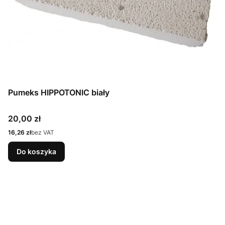
Pumeks HIPPOTONIC biały
Cena
20,00 zł
Cena
16,26 zł
bez VAT
Do koszyka