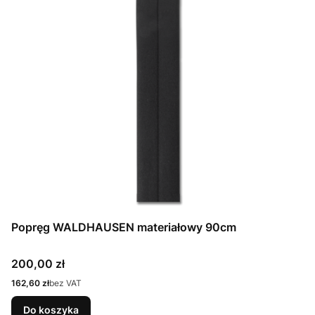
Popręg WALDHAUSEN materiałowy 90cm
Cena
200,00 zł
Cena
162,60 zł
bez VAT
Do koszyka