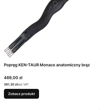
Popręg KEN-TAUR Monaco anatomiczny brąz
Cena
469,00 zł
Cena
381,30 zł
bez VAT
Zobacz produkt