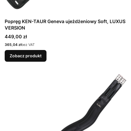
Popręg KEN-TAUR Geneva ujeżdżeniowy Soft, LUXUS
VERSION
Cena
449,00 zł
Cena
365,04 zł
bez VAT
Zobacz produkt