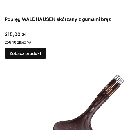
Popręg WALDHAUSEN skórzany z gumami brąz
Cena
315,00 zł
Cena
256,10 zł
bez VAT
Zobacz produkt