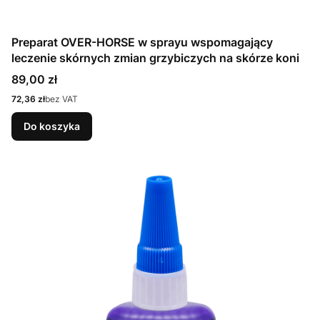
Preparat OVER-HORSE w sprayu wspomagający
leczenie skórnych zmian grzybiczych na skórze koni
Cena
89,00 zł
Cena
72,36 zł
bez VAT
Do koszyka