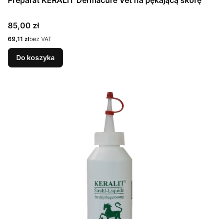
Preparat KERALIT Dermacure Vet na pękającą skórę
Cena
85,00 zł
Cena
69,11 zł
bez VAT
Do koszyka