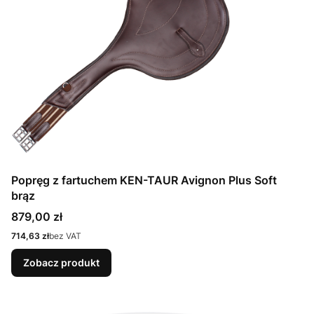
Popręg z fartuchem KEN-TAUR Avignon Plus Soft
brąz
Cena
879,00 zł
Cena
714,63 zł
bez VAT
Zobacz produkt