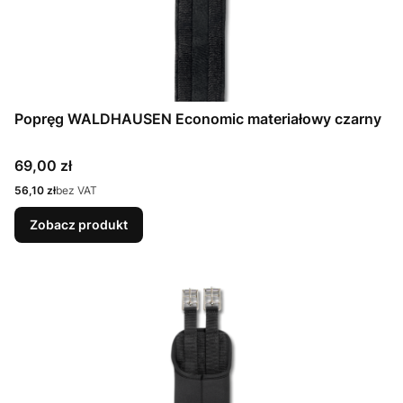
Popręg WALDHAUSEN Economic materiałowy czarny
Cena
69,00 zł
Cena
56,10 zł
bez VAT
Zobacz produkt