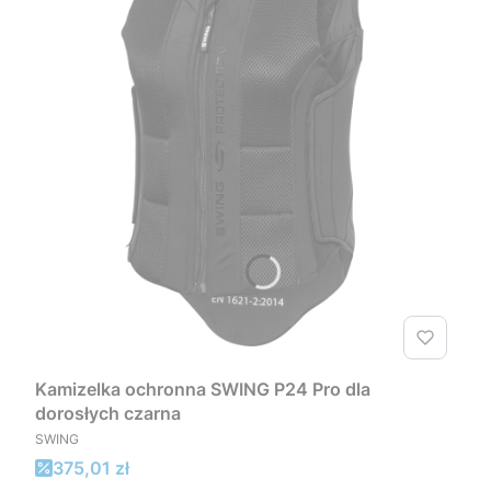
Kamizelka ochronna SWING P24 Pro dla
dorosłych czarna
PRODUCENT
SWING
Cena promocyjna
375,01 zł