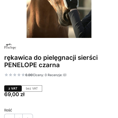
rękawica do pielęgnacji sierści
PENELOPE czarna
0.00
(Oceny: 0 Recenzje: 0)
z VAT
bez VAT
Cena
69,00 zł
Ilość