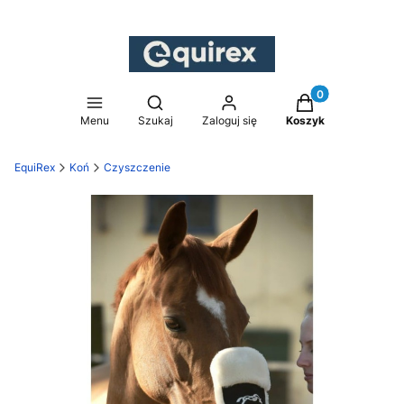
Produkty w koszy
Otwórz wyszukiwarkę
Menu
Szukaj
Zaloguj się
Koszyk
EquiRex
Koń
Czyszczenie