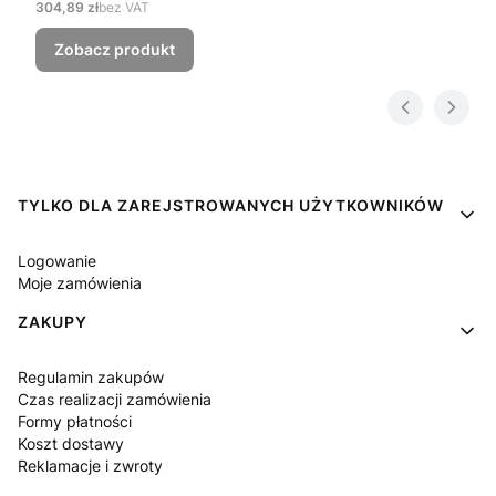
Cena
304,89 zł
bez VAT
Zobacz produkt
Linki w stopce
TYLKO DLA ZAREJSTROWANYCH UŻYTKOWNIKÓW
Logowanie
Moje zamówienia
ZAKUPY
Regulamin zakupów
Czas realizacji zamówienia
Formy płatności
Koszt dostawy
Reklamacje i zwroty