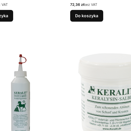
Cena
z VAT
72,36 zł
bez VAT
zyka
Do koszyka