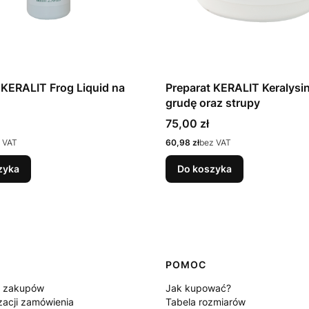
 KERALIT Frog Liquid na
Preparat KERALIT Keralysi
grudę oraz strupy
Cena
75,00 zł
Cena
 VAT
60,98 zł
bez VAT
zyka
Do koszyka
POMOC
n zakupów
Jak kupować?
zacji zamówienia
Tabela rozmiarów