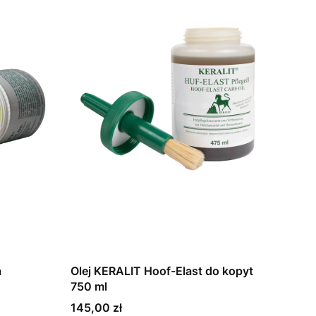
a
Olej KERALIT Hoof-Elast do kopyt
750 ml
Cena
145,00 zł