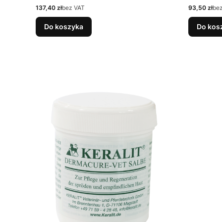
Cena
Cena
137,40 zł
bez VAT
93,50 zł
be
Do koszyka
Do kos