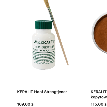
KERALIT Hoof Strengtjener
KERALIT
kopytow
Cena
Cena
169,00 zł
115,00 z