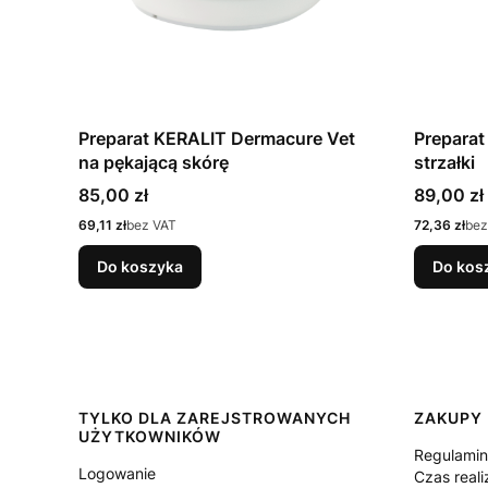
Preparat KERALIT Dermacure Vet
Preparat
na pękającą skórę
strzałki
Cena
Cena
85,00 zł
89,00 zł
Cena
Cena
69,11 zł
bez VAT
72,36 zł
bez
Do koszyka
Do kos
Linki w stopce
TYLKO DLA ZAREJSTROWANYCH
ZAKUPY
UŻYTKOWNIKÓW
Regulami
Logowanie
Czas reali