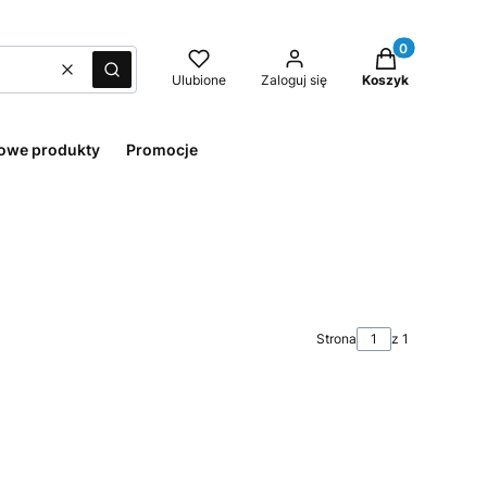
Produkty w kos
Wyczyść
Szukaj
Ulubione
Zaloguj się
Koszyk
owe produkty
Promocje
Strona
z 1