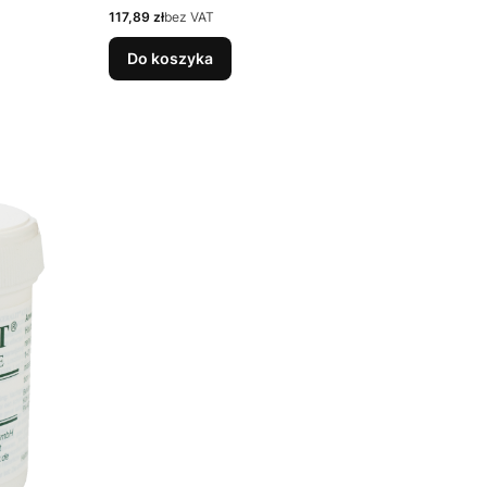
Cena
117,89 zł
bez VAT
Do koszyka