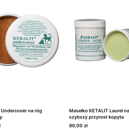
 Undercover na róg
Masełko KETALIT Laurel n
y
szybszy przyrost kopyta
Cena
ł
89,00 zł