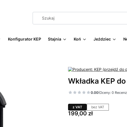
Konfigurator KEP
Stajnia
Koń
Jeździec
N
Wkładka KEP do
0.00
(Oceny: 0 Recenzj
z VAT
bez VAT
Cena
199,00 zł
Wybierz wariant produktu: