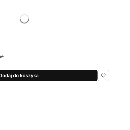
żnić się ceną
ść:
Dodaj do koszyka