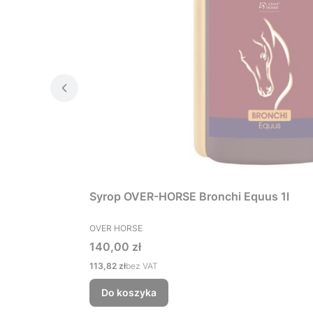
Syrop OVER-HORSE Bronchi Equus 1l
PRODUCENT
OVER HORSE
Cena
140,00 zł
Cena
113,82 zł
bez VAT
Do koszyka