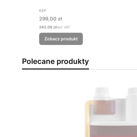
PRODUCENT
KEP
Cena
299,00 zł
Cena
243,09 zł
bez VAT
Zobacz produkt
Polecane produkty