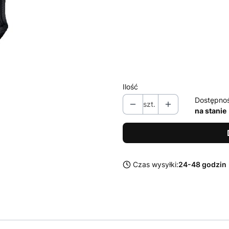
Poszczególne warianty mogą ró
*
rozmiar
Wybierz
Ilość
Dostępno
szt.
na stanie
Czas wysyłki:
24-48 godzin