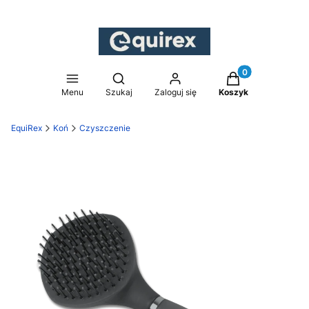
Produkty w koszy
Otwórz wyszukiwarkę
Menu
Szukaj
Zaloguj się
Koszyk
EquiRex
Koń
Czyszczenie