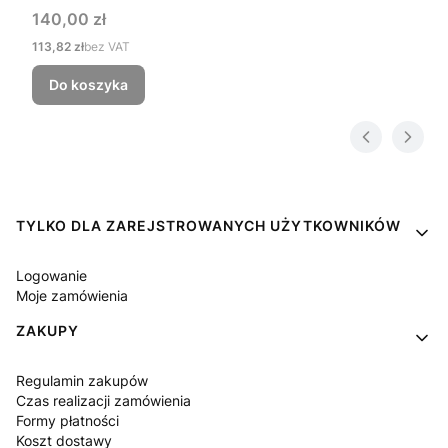
Cena
140,00 zł
Cena
113,82 zł
bez VAT
Do koszyka
Linki w stopce
TYLKO DLA ZAREJSTROWANYCH UŻYTKOWNIKÓW
Logowanie
Moje zamówienia
ZAKUPY
Regulamin zakupów
Czas realizacji zamówienia
Formy płatności
Koszt dostawy