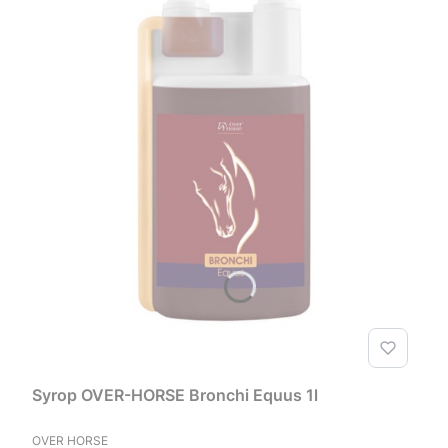
Syrop OVER-HORSE Bronchi Equus 1l
PRODUCENT
OVER HORSE