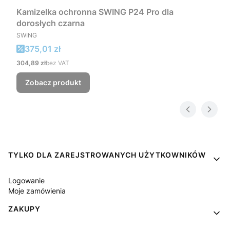
Kamizelka ochronna SWING P24 Pro dla
dorosłych czarna
PRODUCENT
SWING
Cena promocyjna
375,01 zł
Cena
304,89 zł
bez VAT
Zobacz produkt
Linki w stopce
TYLKO DLA ZAREJSTROWANYCH UŻYTKOWNIKÓW
Logowanie
Moje zamówienia
ZAKUPY