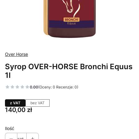
Over Horse
Syrop OVER-HORSE Bronchi Equus
1l
0.00
(Oceny: 0 Recenzje: 0)
z VAT
bez VAT
Cena
140,00 zł
Ilość
szt.