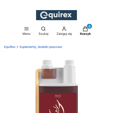
Produkty w koszy
Otwórz wyszukiwarkę
Menu
Szukaj
Zaloguj się
Koszyk
EquiRex
Suplementy, dodatki paszowe