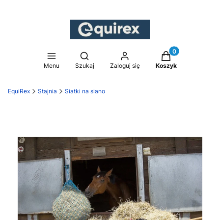
Produkty w koszy
Otwórz wyszukiwarkę
Menu
Szukaj
Zaloguj się
Koszyk
EquiRex
Stajnia
Siatki na siano