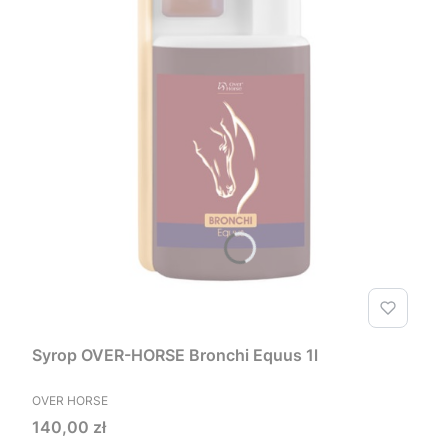
Syrop OVER-HORSE Bronchi Equus 1l
PRODUCENT
OVER HORSE
Cena
140,00 zł