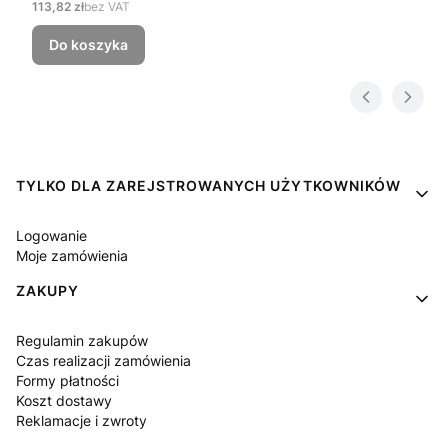
Cena
113,82 zł
bez VAT
Do koszyka
Linki w stopce
TYLKO DLA ZAREJSTROWANYCH UŻYTKOWNIKÓW
Logowanie
Moje zamówienia
ZAKUPY
Regulamin zakupów
Czas realizacji zamówienia
Formy płatności
Koszt dostawy
Reklamacje i zwroty