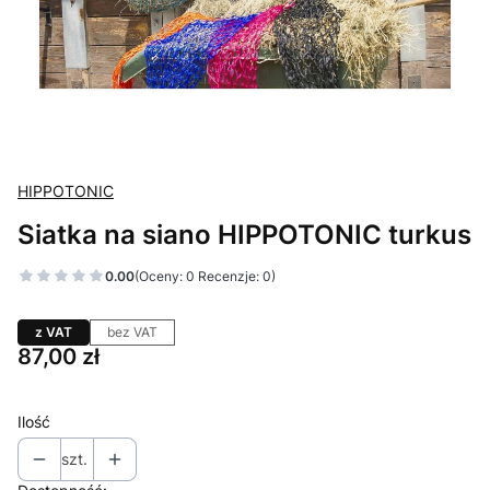
HIPPOTONIC
Siatka na siano HIPPOTONIC turkus
0.00
(Oceny: 0 Recenzje: 0)
z VAT
bez VAT
Cena
87,00 zł
Ilość
szt.