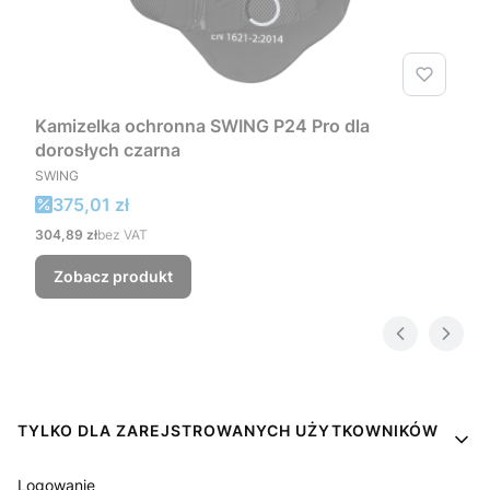
Kamizelka ochronna SWING P24 Pro dla
dorosłych czarna
PRODUCENT
SWING
Cena promocyjna
375,01 zł
Cena
304,89 zł
bez VAT
Zobacz produkt
Linki w stopce
TYLKO DLA ZAREJSTROWANYCH UŻYTKOWNIKÓW
Logowanie