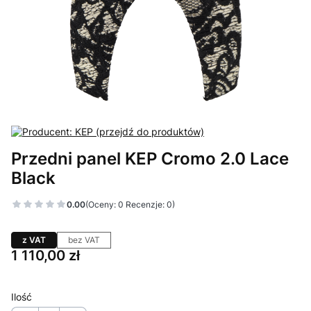
Przedni panel KEP Cromo 2.0 Lace
Black
0.00
(Oceny: 0 Recenzje: 0)
z VAT
bez VAT
Cena
1 110,00 zł
Ilość