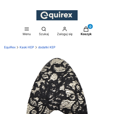
Produkty w koszy
Otwórz wyszukiwarkę
Menu
Szukaj
Zaloguj się
Koszyk
EquiRex
Kaski KEP
dodatki KEP