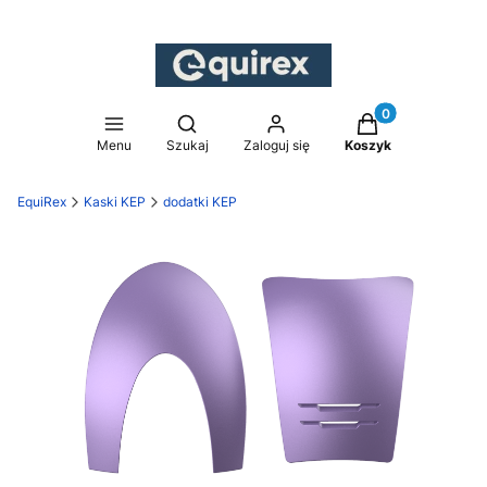
Produkty w koszy
Otwórz wyszukiwarkę
Menu
Szukaj
Zaloguj się
Koszyk
EquiRex
Kaski KEP
dodatki KEP