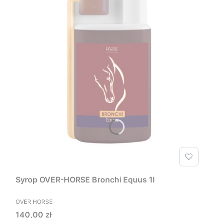
Syrop OVER-HORSE Bronchi Equus 1l
PRODUCENT
OVER HORSE
Cena
140,00 zł