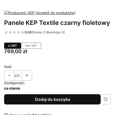
Panele KEP Textile czarny fioletowy
0.00
(Oceny: 0 Recenzje: 0)
z VAT
bez VAT
Cena
769,00 zł
Ilość
szt.
Dostępność:
na stanie
Dodaj do koszyka