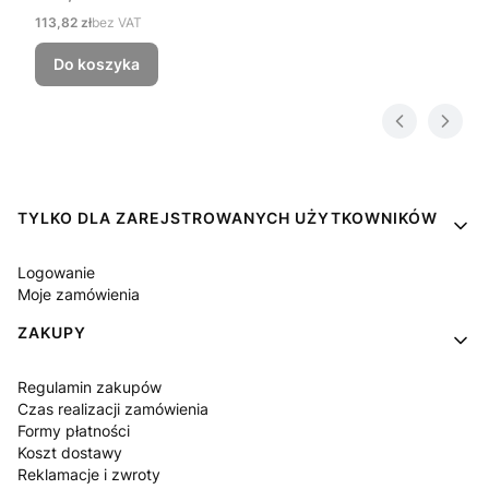
Cena
113,82 zł
bez VAT
Do koszyka
Linki w stopce
TYLKO DLA ZAREJSTROWANYCH UŻYTKOWNIKÓW
Logowanie
Moje zamówienia
ZAKUPY
Regulamin zakupów
Czas realizacji zamówienia
Formy płatności
Koszt dostawy
Reklamacje i zwroty