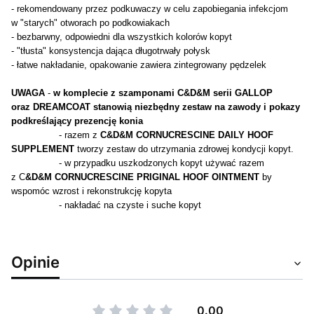
- rekomendowany przez podkuwaczy w celu zapobiegania infekcjom
w "starych" otworach po podkowiakach
- bezbarwny, odpowiedni dla wszystkich kolorów kopyt
- "tłusta" konsystencja dająca długotrwały połysk
- łatwe nakładanie, opakowanie zawiera zintegrowany pędzelek
UWAGA
-
w komplecie z szamponami C&D&M serii GALLOP
oraz DREAMCOAT stanowią niezbędny zestaw na zawody i pokazy
podkreślający prezencję konia
- razem z
C&D&M CORNUCRESCINE DAILY HOOF
SUPPLEMENT
tworzy zestaw do utrzymania zdrowej kondycji kopyt.
- w przypadku uszkodzonych kopyt używać razem
z C
&D&M CORNUCRESCINE PRIGINAL HOOF OINTMENT
by
wspomóc wzrost i rekonstrukcję kopyta
- nakładać na czyste i suche kopyt
Opinie
0.00