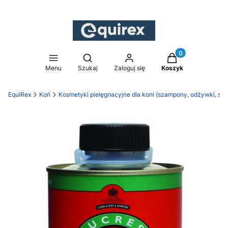
Produkty w koszy
Otwórz wyszukiwarkę
Menu
Szukaj
Zaloguj się
Koszyk
EquiRex
Koń
Kosmetyki pielęgnacyjne dla koni (szampony, odżywki, smar