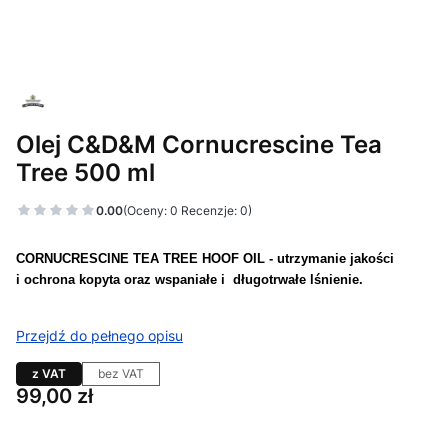
Olej C&D&M Cornucrescine Tea
Tree 500 ml
0.00
(Oceny: 0 Recenzje: 0)
CORNUCRESCINE TEA TREE HOOF OIL
- utrzymanie jakości
i ochrona kopyta oraz wspaniałe i długotrwałe lśnienie.
Przejdź do pełnego opisu
z VAT
bez VAT
Cena
99,00 zł