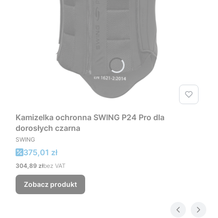
Kamizelka ochronna SWING P24 Pro dla
dorosłych czarna
PRODUCENT
SWING
Cena promocyjna
375,01 zł
Cena
304,89 zł
bez VAT
Zobacz produkt