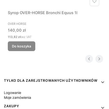
Syrop OVER-HORSE Bronchi Equus 1l
PRODUCENT
OVER HORSE
Cena
140,00 zł
Cena
113,82 zł
bez VAT
Do koszyka
Linki w stopce
TYLKO DLA ZAREJSTROWANYCH UŻYTKOWNIKÓW
Logowanie
Moje zamówienia
ZAKUPY