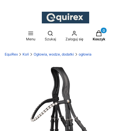
Produkty w koszy
Otwórz wyszukiwarkę
Menu
Szukaj
Zaloguj się
Koszyk
EquiRex
Koń
Ogłowia, wodze, dodatki
ogłowia