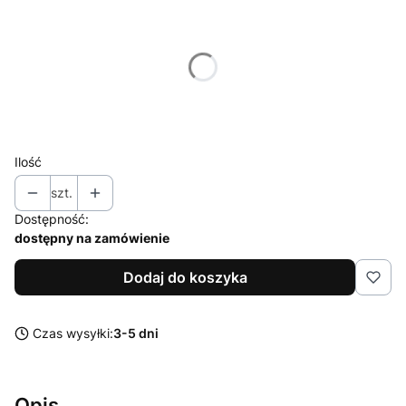
Wybierz wariant produktu:
Poszczególne warianty mogą różnić się ceną
*
rozmiar
Wybierz
Ilość
szt.
Dostępność:
dostępny na zamówienie
Dodaj do koszyka
Czas wysyłki:
3-5 dni
Opis