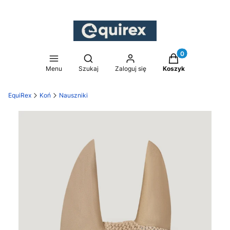
Produkty w koszy
Otwórz wyszukiwarkę
Menu
Szukaj
Zaloguj się
Koszyk
EquiRex
Koń
Nauszniki