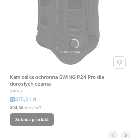
Kamizelka ochronna SWING P24 Pro dla
dorosłych czarna
PRODUCENT
SWING
Cena promocyjna
375,01 zł
Cena
304,89 zł
bez VAT
Zobacz produkt