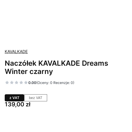
KAVALKADE
Naczółek KAVALKADE Dreams
Winter czarny
0.00
(Oceny: 0 Recenzje: 0)
z VAT
bez VAT
Cena
139,00 zł
Wybierz wariant produktu:
Poszczególne warianty mogą różnić się ceną