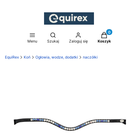
Produkty w koszy
Otwórz wyszukiwarkę
Menu
Szukaj
Zaloguj się
Koszyk
EquiRex
Koń
Ogłowia, wodze, dodatki
naczółki