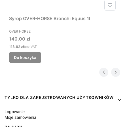
Syrop OVER-HORSE Bronchi Equus 1l
PRODUCENT
OVER HORSE
Cena
140,00 zł
Cena
113,82 zł
bez VAT
Do koszyka
Linki w stopce
TYLKO DLA ZAREJSTROWANYCH UŻYTKOWNIKÓW
Logowanie
Moje zamówienia