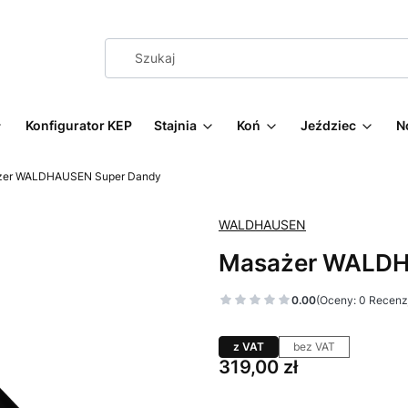
Konfigurator KEP
Stajnia
Koń
Jeździec
N
żer WALDHAUSEN Super Dandy
WALDHAUSEN
Masażer WALDH
0.00
(Oceny: 0 Recenzj
z VAT
bez VAT
Cena
319,00 zł