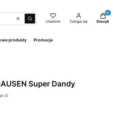
Produkty w kos
Wyczyść
Szukaj
Ulubione
Zaloguj się
Koszyk
owe produkty
Promocje
AUSEN Super Dandy
e: 0)