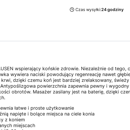
Czas wysyłki:
24 godziny
EN wspierający końskie zdrowie. Niezależnie od tego, c
ówka wywiera naciski powodujący regenreację nawet głębiej
krwi, dzięki czemu koń jest bardziej zrelaksowany, świeży
 Antypoślizgowa powierzchnia zapewnia pewny i wygodny 
ści obrotów. Masażer zasilany jest na baterię, dzięki c
ch.
ewnia łatwe i proste użytkowanie
nią napięte i bolące miejsca na ciele konia
cy z koniem
nych miejscach