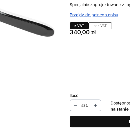
Specjalnie zaprojektowane z m
Przejdź do pełnego opisu
z VAT
bez VAT
Cena
340,00 zł
Wybierz wariant produktu:
Poszczególne warianty mogą ró
*
rozmiar
Wybierz
Ilość
Dostępno
szt.
na stanie