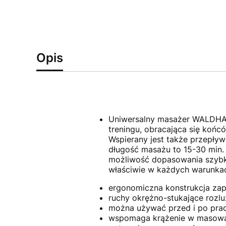
Opis
Uniwersalny masażer WALDHAUS
treningu, obracająca się końc
Wspierany jest także przepływ 
długość masażu to 15-30 min.
możliwość dopasowania szybko
właściwie w każdych warunka
ergonomiczna konstrukcja zap
ruchy okrężno-stukające rozluź
można używać przed i po pra
wspomaga krążenie w masowa