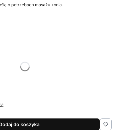
yślą o potrzebach masażu konia.
żnić się ceną
ść:
Dodaj do koszyka