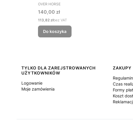
PRODUCENT
OVER HORSE
Cena
140,00 zł
Cena
113,82 zł
bez VAT
Do koszyka
Linki w stopce
TYLKO DLA ZAREJSTROWANYCH
ZAKUPY
UŻYTKOWNIKÓW
Regulami
Logowanie
Czas reali
Moje zamówienia
Formy pła
Koszt dos
Reklamacj