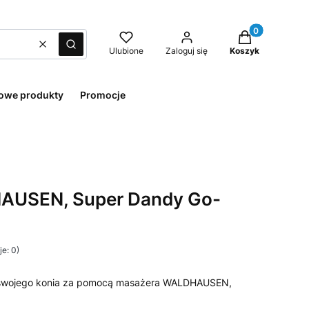
Produkty w kos
Wyczyść
Szukaj
Ulubione
Zaloguj się
Koszyk
owe produkty
Promocje
AUSEN, Super Dandy Go-
e: 0)
 swojego konia za pomocą masażera WALDHAUSEN,