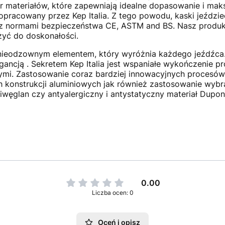
ór materiałów, które zapewniają idealne dopasowanie i ma
pracowany przez Kep Italia. Z tego powodu, kaski jeździe
normami bezpieczeństwa CE, ASTM and BS. Nasz produkt 
żyć do doskonałości.
t nieodzownym elementem, który wyróżnia każdego jeźdźca
ancją . Sekretem Kep Italia jest wspaniałe wykończenie pr
ymi. Zastosowanie coraz bardziej innowacyjnych procesó
h konstrukcji aluminiowych jak również zastosowanie wybra
liwęglan czy antyalergiczny i antystatyczny materiał Dupo
0.00
Liczba ocen: 0
Oceń i opisz