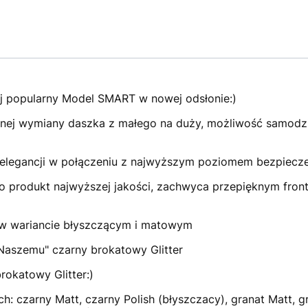
j popularny Model SMART w nowej odsłonie:)
ej wymiany daszka z małego na duży, możliwość samodziel
iej elegancji w połączeniu z najwyższym poziomem bezpiecz
produkt najwyższej jakości, zachwyca przepięknym front
w wariancie błyszczącym i matowym
"Naszemu" czarny brokatowy Glitter
rokatowy Glitter:)
: czarny Matt, czarny Polish (błyszczacy), granat Matt, g