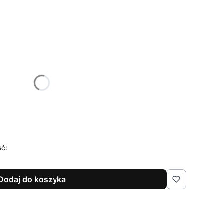
żnić się ceną
ść:
Dodaj do koszyka