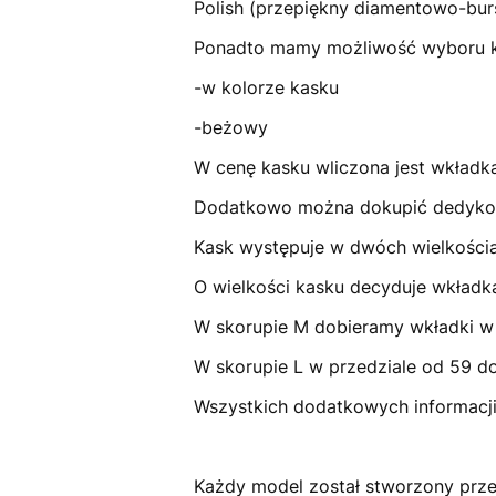
Polish (przepiękny diamentowo-bur
Ponadto mamy możliwość wyboru ko
-w kolorze kasku
-beżowy
W cenę kasku wliczona jest wkładka
Dodatkowo można dokupić dedykowa
Kask występuje w dwóch wielkościa
O wielkości kasku decyduje wkład
W skorupie M dobieramy wkładki w
W skorupie L w przedziale od 59 do
Wszystkich dodatkowych informacji 
Każdy model został stworzony prz