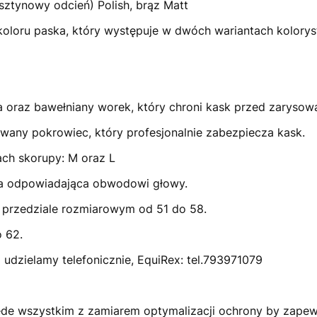
sztynowy odcień) Polish, brąz Matt
loru paska, który występuje w dwóch wariantach kolorys
 oraz bawełniany worek, który chroni kask przed zarysow
ny pokrowiec, który profesjonalnie zabezpiecza kask.
ch skorupy: M oraz L
ka odpowiadająca obwodowi głowy.
 przedziale rozmiarowym od 51 do 58.
 62.
udzielamy telefonicznie, EquiRex: tel.793971079
ede wszystkim z zamiarem optymalizacji ochrony by zapew