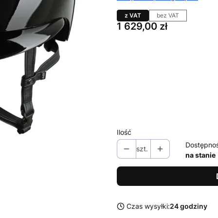
z VAT
bez VAT
Cena
1 629,00 zł
Wybierz wariant produktu:
Poszczególne warianty mogą ró
*
rozmiar
Wybierz
Ilość
Dostępno
szt.
na stanie
Czas wysyłki:
24 godziny