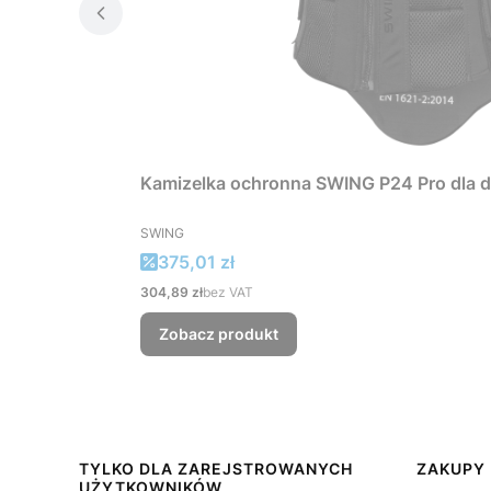
Kamizelka ochronna SWING P24 Pro dla d
PRODUCENT
SWING
Cena promocyjna
375,01 zł
Cena
304,89 zł
bez VAT
Zobacz produkt
Linki w stopce
TYLKO DLA ZAREJSTROWANYCH
ZAKUPY
UŻYTKOWNIKÓW