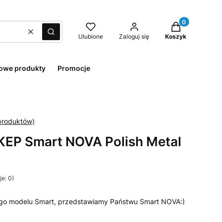
Produkty w kos
Wyczyść
Szukaj
Ulubione
Zaloguj się
Koszyk
owe produkty
Promocje
 KEP Smart NOVA Polish Metal
e: 0)
ego modelu Smart, przedstawiamy Państwu Smart NOVA:)