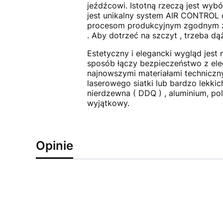
jeźdźcowi. Istotną rzeczą jest wyb
jest unikalny system AIR CONTROL o
procesom produkcyjnym zgodnym z 
. Aby dotrzeć na szczyt , trzeba dą
Estetyczny i elegancki wygląd jes
sposób łączy bezpieczeństwo z eleg
najnowszymi materiałami techniczn
laserowego siatki lub bardzo lekkic
nierdzewna ( DDQ ) , aluminium, po
wyjątkowy.
Opinie