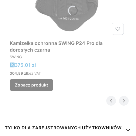
Kamizelka ochronna SWING P24 Pro dla
dorosłych czarna
PRODUCENT
SWING
Cena promocyjna
375,01 zł
Cena
304,89 zł
bez VAT
Zobacz produkt
Linki w stopce
TYLKO DLA ZAREJSTROWANYCH UŻYTKOWNIKÓW