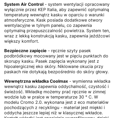
System Air Control
- system wentylacji opracowany
wyłącznie przez KEP Italia, aby zapewnić optymalną
temperaturę wewnątrz kasku w oparciu o warunki
atmosferyczne. Kask posiada dodatkowe otwory
wentylacyjne w tylnym panelu, co zapewnia
optymalną przepuszczalność powietrza. System ten,
wraz z lekką konstrukcją kasku, zapewnia jeźdźcowi
większy komfort.
Bezpieczne zapięcie
- ręcznie szyty pasek
podbródkowy mocowany jest w pięciu punktach do
skorupy kasku. Pasek zapięcia wykonany jest z
hipoalergicznej eko skóry. Niklowane okucia przy
paskach nie dotykają bezpośrednio do skóry głowy.
Wewnętrzna wkładka Coolmax
- wymienna wkładka
wewnątrz kasku zapewnia oddychalność, czystość i
świeżość. Wkładkę możemy prać ręcznie w zimnej
wodzie lub w pralce w temperaturze 30 ° C. W
modelu Cromo 2.0. wykonana jest z eco materiałów
pochodzących z recyklingu - materiał jest miękki i
oddycha jeszcze lepiej niż w klasycznej wkładce.