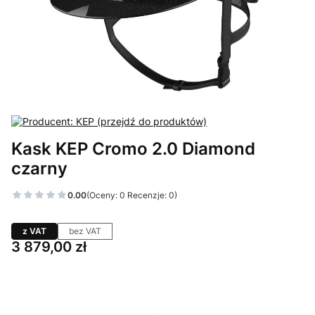
Kask KEP Cromo 2.0 Diamond
czarny
0.00
(Oceny: 0 Recenzje: 0)
z VAT
bez VAT
Cena
3 879,00 zł
Wybierz wariant produktu:
Poszczególne warianty mogą różnić się ceną