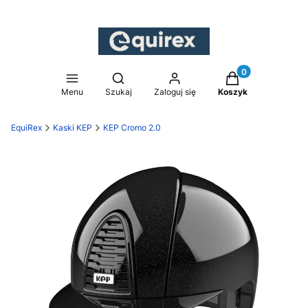
Produkty w koszy
Otwórz wyszukiwarkę
Menu
Szukaj
Zaloguj się
Koszyk
EquiRex
Kaski KEP
KEP Cromo 2.0