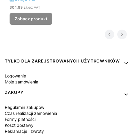
Cena
304,89 zł
bez VAT
Zobacz produkt
Linki w stopce
TYLKO DLA ZAREJSTROWANYCH UŻYTKOWNIKÓW
Logowanie
Moje zamówienia
ZAKUPY
Regulamin zakupów
Czas realizacji zamówienia
Formy płatności
Koszt dostawy
Reklamacje i zwroty