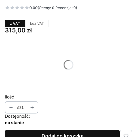
0.00
(Oceny: 0 Recenzje: 0)
z VAT
bez VAT
Cena
315,00 zł
Wybierz wariant produktu:
Poszczególne warianty mogą różnić się ceną
*
rozmiar
Wybierz
Ilość
szt.
Dostępność:
na stanie
Dodaj do koszyka