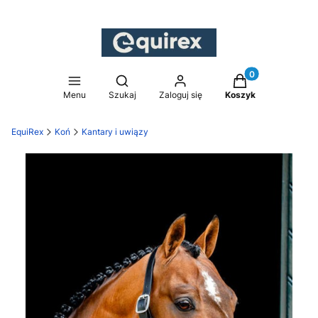
Produkty w koszy
Otwórz wyszukiwarkę
Menu
Szukaj
Zaloguj się
Koszyk
EquiRex
Koń
Kantary i uwiązy