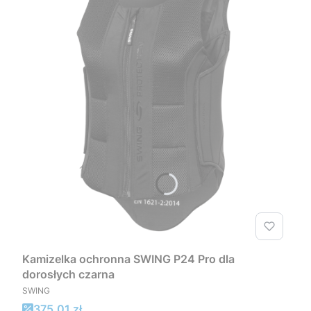
Kamizelka ochronna SWING P24 Pro dla
dorosłych czarna
PRODUCENT
SWING
Cena promocyjna
375,01 zł