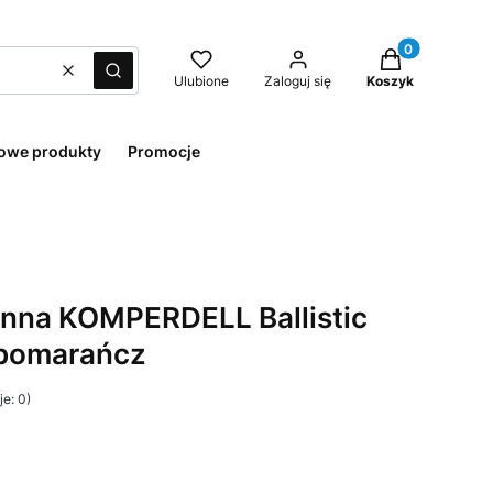
Produkty w kos
Wyczyść
Szukaj
Ulubione
Zaloguj się
Koszyk
owe produkty
Promocje
onna KOMPERDELL Ballistic
 pomarańcz
e: 0)