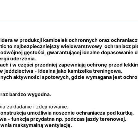
idera w produkcji kamizelek ochronnych oraz ochrania
stic to najbezpieczniejszy wielowarstwowy ochraniacz pl
podwójnej gęstości, gwarantującej idealne dopasowanie d
rgii uderzenia.
ach i w części przedniej zapewniają ochronę przed lekki
 jeździectwa - idealna jako kamizelka treningowa.
nnych aktywności spotowych, gdzie wymagana jest ochron
 oraz bardzo wygodna.
ia zakładanie i zdejmowanie.
nstrukcja umożliwia noszenie ochraniacza pod kurtką.
a - funkcja przydatna np. podczas jazdy terenowej.
wnia maksymalną wentylację.