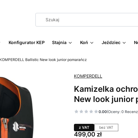
Konfigurator KEP
Stajnia
Koń
Jeździec
N
KOMPERDELL Ballistic New look junior pomarańcz
KOMPERDELL
Kamizelka ochr
New look junior
0.00
(Oceny: 0 Recenzj
z VAT
bez VAT
Cena
499,00 zł