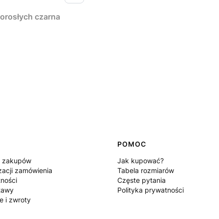
orosłych czarna
POMOC
n zakupów
Jak kupować?
zacji zamówienia
Tabela rozmiarów
tności
Częste pytania
tawy
Polityka prywatności
e i zwroty