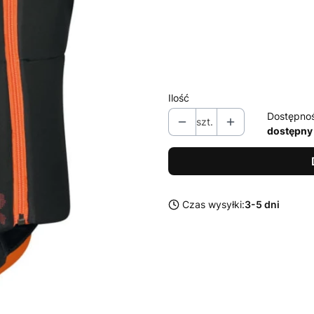
Wybierz wariant produktu:
Poszczególne warianty mogą ró
Ilość
Dostępno
szt.
dostępny
Czas wysyłki:
3-5 dni