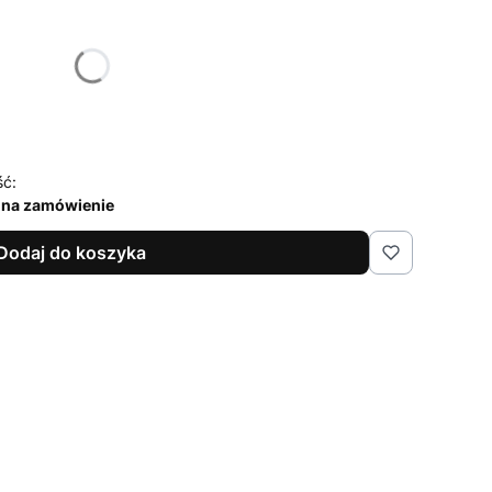
żnić się ceną
ść:
 na zamówienie
Dodaj do koszyka