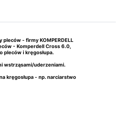
czy pleców - firmy KOMPERDELL
eców - Komperdell Cross 6.0,
o pleców i kręgosłupa.
mi wstrząsami/uderzeniami.
a kręgosłupa - np. narciarstwo