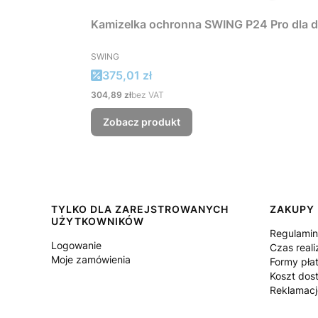
Kamizelka ochronna SWING P24 Pro dla d
PRODUCENT
SWING
Cena promocyjna
375,01 zł
Cena
304,89 zł
bez VAT
Zobacz produkt
Linki w stopce
TYLKO DLA ZAREJSTROWANYCH
ZAKUPY
UŻYTKOWNIKÓW
Regulami
Logowanie
Czas reali
Moje zamówienia
Formy pła
Koszt dos
Reklamacj