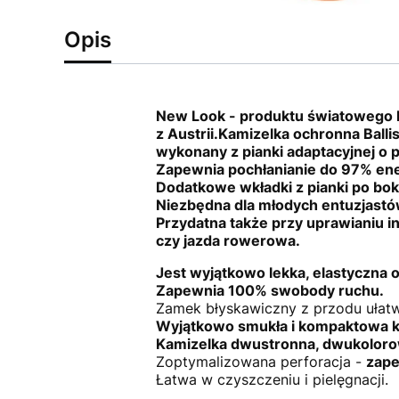
Opis
New Look - produktu światowego l
z Austrii.
Kamizelka ochronna Balli
wykonany z pianki adaptacyjnej o 
Zapewnia pochłanianie do 97% ene
Dodatkowe wkładki z pianki po bok
Niezbędna dla młodych entuzjastów
Przydatna także przy uprawianiu i
czy jazda rowerowa.
Jest wyjątkowo lekka, elastyczna
Zapewnia 100% swobody ruchu.
Zamek błyskawiczny z przodu ułatw
Wyjątkowo smukła i kompaktowa ko
Kamizelka dwustronna, dwukolorow
Zoptymalizowana perforacja -
zape
Łatwa w czyszczeniu i pielęgnacji.