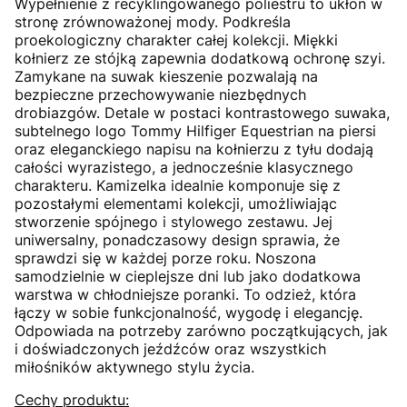
Wypełnienie z recyklingowanego poliestru to ukłon w
stronę zrównoważonej mody. Podkreśla
proekologiczny charakter całej kolekcji. Miękki
kołnierz ze stójką zapewnia dodatkową ochronę szyi.
Zamykane na suwak kieszenie pozwalają na
bezpieczne przechowywanie niezbędnych
drobiazgów. Detale w postaci kontrastowego suwaka,
subtelnego logo Tommy Hilfiger Equestrian na piersi
oraz eleganckiego napisu na kołnierzu z tyłu dodają
całości wyrazistego, a jednocześnie klasycznego
charakteru. Kamizelka idealnie komponuje się z
pozostałymi elementami kolekcji, umożliwiając
stworzenie spójnego i stylowego zestawu. Jej
uniwersalny, ponadczasowy design sprawia, że
sprawdzi się w każdej porze roku. Noszona
samodzielnie w cieplejsze dni lub jako dodatkowa
warstwa w chłodniejsze poranki. To odzież, która
łączy w sobie funkcjonalność, wygodę i elegancję.
Odpowiada na potrzeby zarówno początkujących, jak
i doświadczonych jeźdźców oraz wszystkich
miłośników aktywnego stylu życia.
Cechy produktu: