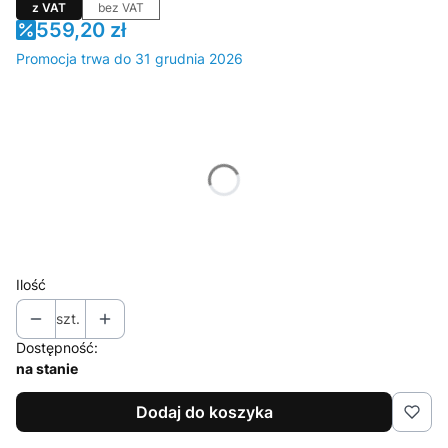
z VAT
bez VAT
559,20 zł
Promocja trwa do 31 grudnia 2026
Wybierz wariant produktu:
Poszczególne warianty mogą różnić się ceną
*
rozmiar
Wybierz
Ilość
szt.
Dostępność:
na stanie
Dodaj do koszyka