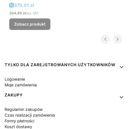
Cena promocyjna
375,01 zł
Cena
304,89 zł
bez VAT
Zobacz produkt
Linki w stopce
TYLKO DLA ZAREJSTROWANYCH UŻYTKOWNIKÓW
Logowanie
Moje zamówienia
ZAKUPY
Regulamin zakupów
Czas realizacji zamówienia
Formy płatności
Koszt dostawy