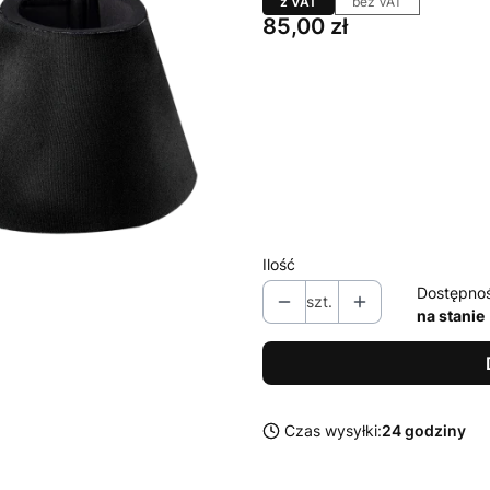
z VAT
bez VAT
Cena
85,00 zł
Wybierz wariant produktu:
Poszczególne warianty mogą ró
*
rozmiar
Wybierz
Ilość
Dostępno
szt.
na stanie
Czas wysyłki:
24 godziny