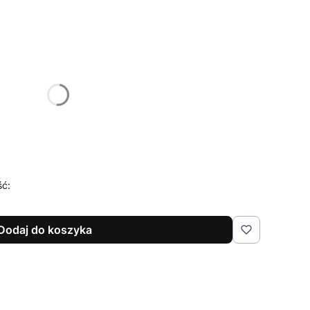
żnić się ceną
ść:
Dodaj do koszyka