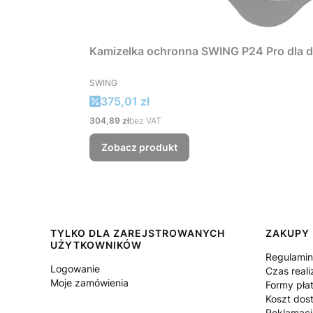
Kamizelka ochronna SWING P24 Pro dla d
PRODUCENT
SWING
Cena promocyjna
375,01 zł
Cena
304,89 zł
bez VAT
Zobacz produkt
Linki w stopce
TYLKO DLA ZAREJSTROWANYCH
ZAKUPY
UŻYTKOWNIKÓW
Regulami
Logowanie
Czas reali
Moje zamówienia
Formy pła
Koszt dos
Reklamacj