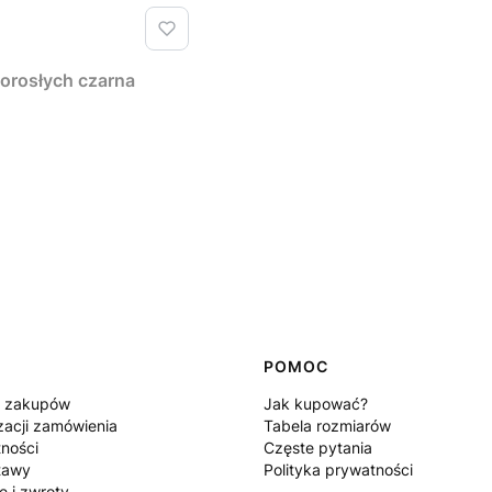
orosłych czarna
POMOC
n zakupów
Jak kupować?
zacji zamówienia
Tabela rozmiarów
tności
Częste pytania
tawy
Polityka prywatności
e i zwroty