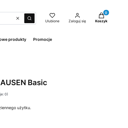
Produkty w kos
Wyczyść
Szukaj
Ulubione
Zaloguj się
Koszyk
owe produkty
Promocje
HAUSEN Basic
e: 0)
iennego użytku.