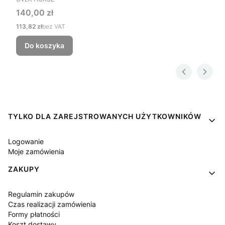
Cena
140,00 zł
Cena
113,82 zł
bez VAT
Do koszyka
Linki w stopce
TYLKO DLA ZAREJSTROWANYCH UŻYTKOWNIKÓW
Logowanie
Moje zamówienia
ZAKUPY
Regulamin zakupów
Czas realizacji zamówienia
Formy płatności
Koszt dostawy