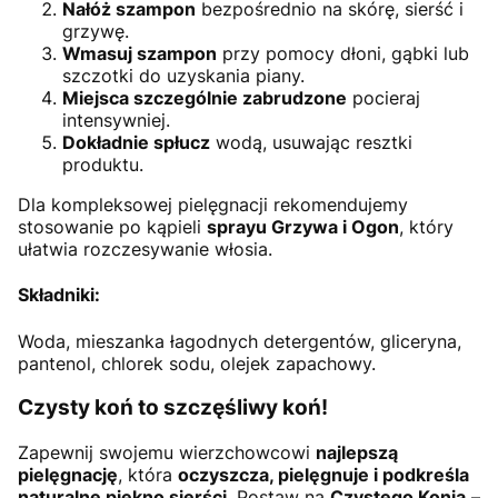
Nałóż szampon
bezpośrednio na skórę, sierść i
grzywę.
Wmasuj szampon
przy pomocy dłoni, gąbki lub
szczotki do uzyskania piany.
Miejsca szczególnie zabrudzone
pocieraj
intensywniej.
Dokładnie spłucz
wodą, usuwając resztki
produktu.
Dla kompleksowej pielęgnacji rekomendujemy
stosowanie po kąpieli
sprayu Grzywa i Ogon
, który
ułatwia rozczesywanie włosia.
Składniki:
Woda, mieszanka łagodnych detergentów, gliceryna,
pantenol, chlorek sodu, olejek zapachowy.
Czysty koń to szczęśliwy koń!
Zapewnij swojemu wierzchowcowi
najlepszą
pielęgnację
, która
oczyszcza, pielęgnuje i podkreśla
naturalne piękno sierści
. Postaw na
Czystego Konia
–