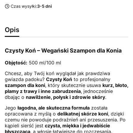
Czas wysyłki:
3-5 dni
Opis
Czysty Koń – Wegański Szampon dla Konia
Objętość:
500 ml/100 ml
Chcesz, aby Twój koń wyglądał jak prawdziwa
gwiazda padoku?
Czysty Koń
to profesjonalny
szampon dla koni
, który skutecznie usuwa
kurz, błoto,
plamy z trawy i inne zabrudzenia
, jednocześnie
dbając o
nawilżenie, połysk i zdrowie skóry
.
Jego
łagodna, ale skuteczna formuła
została
opracowana z myślą o
delikatnej skórze koni
, dzięki
czemu nie powoduje podrażnień ani przesuszenia. Po
kąpieli sierść jest
czysta, miękka i jedwabiście
błyszcząca
, a włosie łatwiejsze do rozczesania.