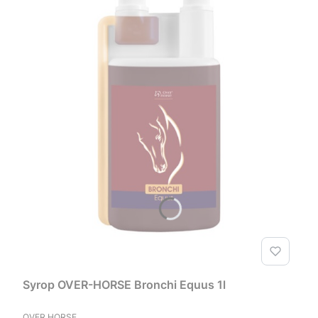
Syrop OVER-HORSE Bronchi Equus 1l
PRODUCENT
OVER HORSE