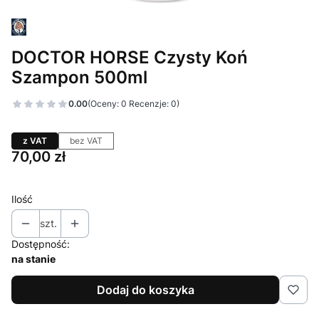
DOCTOR HORSE Czysty Koń
Szampon 500ml
0.00
(Oceny: 0 Recenzje: 0)
z VAT
bez VAT
Cena
70,00 zł
Ilość
szt.
Dostępność:
na stanie
Dodaj do koszyka