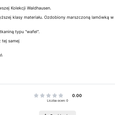
szej Kolekcji Waldhausen.
yższej klasy materiału. Ozdobiony marszczoną lamówką w
kaniną typu "wafel".
z tej samej
eń
0.00
Liczba ocen: 0