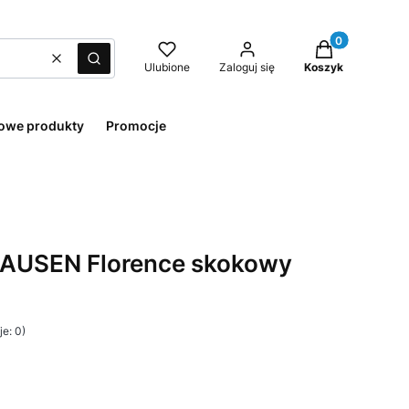
Produkty w kos
Wyczyść
Szukaj
Ulubione
Zaloguj się
Koszyk
owe produkty
Promocje
AUSEN Florence skokowy
e: 0)