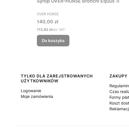
Syrop OVER-HORSE Bronchi Equus 1l
PRODUCENT
OVER HORSE
Cena
140,00 zł
Cena
113,82 zł
bez VAT
Do koszyka
Linki w stopce
TYLKO DLA ZAREJSTROWANYCH
ZAKUPY
UŻYTKOWNIKÓW
Regulami
Logowanie
Czas reali
Moje zamówienia
Formy pła
Koszt dos
Reklamacj