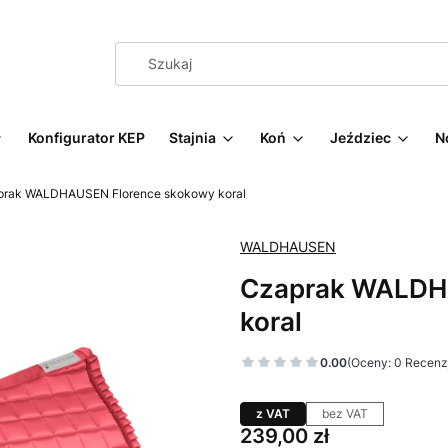
Konfigurator KEP
Stajnia
Koń
Jeździec
N
prak WALDHAUSEN Florence skokowy koral
WALDHAUSEN
Czaprak WALDH
koral
0.00
(Oceny: 0 Recenzj
z VAT
bez VAT
Cena
239,00 zł