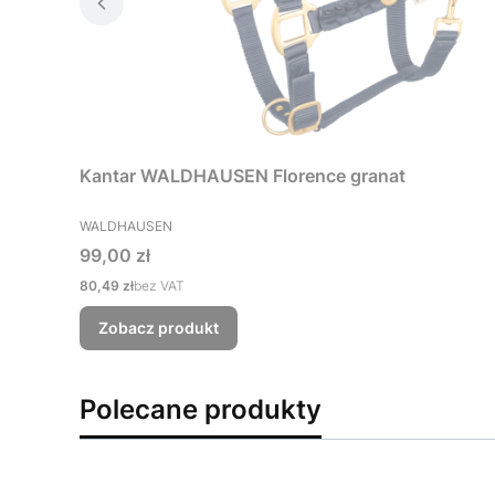
Kantar WALDHAUSEN Florence granat
PRODUCENT
WALDHAUSEN
Cena
99,00 zł
Cena
80,49 zł
bez VAT
Zobacz produkt
Polecane produkty