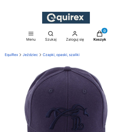
Produkty w koszy
Otwórz wyszukiwarkę
Menu
Szukaj
Zaloguj się
Koszyk
EquiRex
Jeździec
Czapki, opaski, szaliki