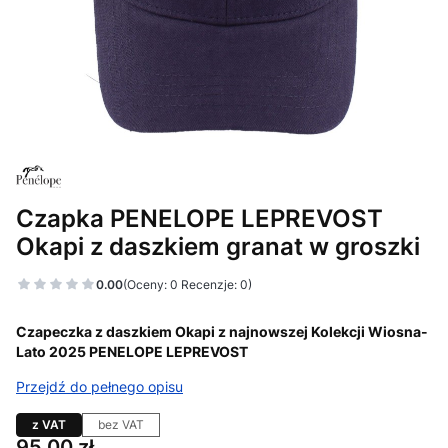
Czapka PENELOPE LEPREVOST
Okapi z daszkiem granat w groszki
0.00
(Oceny: 0 Recenzje: 0)
Czapeczka z daszkiem Okapi z najnowszej Kolekcji Wiosna-
Lato 2025 PENELOPE LEPREVOST
Przejdź do pełnego opisu
z VAT
bez VAT
Cena
95,00 zł