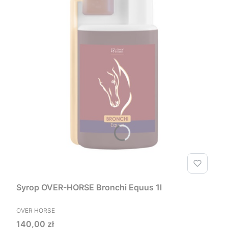
Syrop OVER-HORSE Bronchi Equus 1l
PRODUCENT
OVER HORSE
Cena
140,00 zł