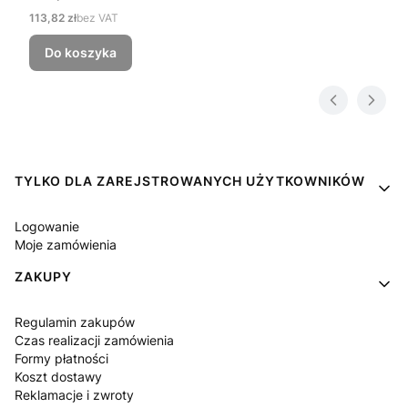
Cena
113,82 zł
bez VAT
Do koszyka
Linki w stopce
TYLKO DLA ZAREJSTROWANYCH UŻYTKOWNIKÓW
Logowanie
Moje zamówienia
ZAKUPY
Regulamin zakupów
Czas realizacji zamówienia
Formy płatności
Koszt dostawy
Reklamacje i zwroty