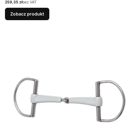
Cena
259,35 zł
bez VAT
Zobacz produkt