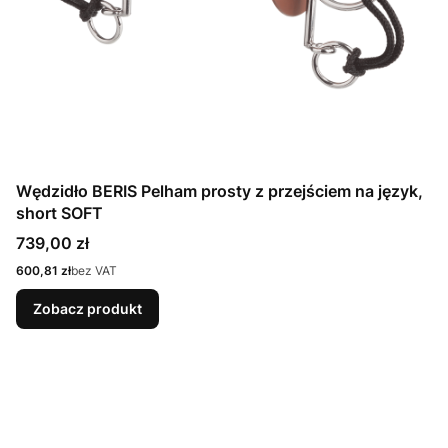
Wędzidło BERIS Pelham prosty z przejściem na język,
short SOFT
Cena
739,00 zł
Cena
600,81 zł
bez VAT
Zobacz produkt