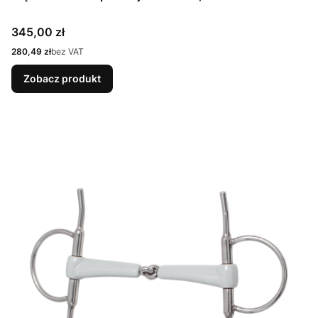
Cena
345,00 zł
Cena
280,49 zł
bez VAT
Zobacz produkt