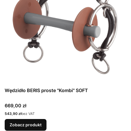
Wędzidło BERIS proste ''Kombi'' SOFT
Cena
669,00 zł
Cena
543,90 zł
bez VAT
Zobacz produkt