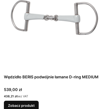
Wędzidło BERIS podwójnie łamane D-ring MEDIUM
Cena
539,00 zł
Cena
438,21 zł
bez VAT
Zobacz produkt