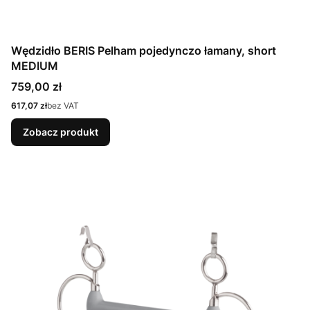
Wędzidło BERIS Pelham pojedynczo łamany, short
MEDIUM
Cena
759,00 zł
Cena
617,07 zł
bez VAT
Zobacz produkt