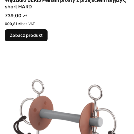
Wędzidło BERIS Pelham prosty z przejściem na język,
short HARD
Cena
739,00 zł
Cena
600,81 zł
bez VAT
Zobacz produkt