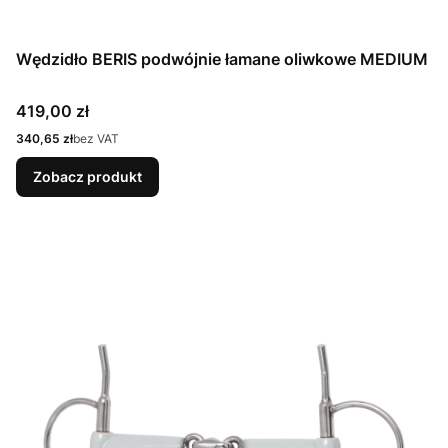
Wędzidło BERIS podwójnie łamane oliwkowe MEDIUM
Cena
419,00 zł
Cena
340,65 zł
bez VAT
Zobacz produkt