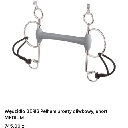
Wędzidło BERIS Pelham prosty oliwkowy, short
MEDIUM
Cena
745,00 zł