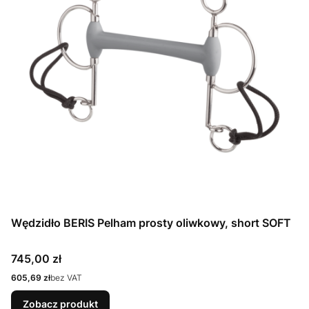
Wędzidło BERIS Pelham prosty oliwkowy, short SOFT
Cena
745,00 zł
Cena
605,69 zł
bez VAT
Zobacz produkt