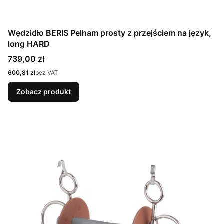
Wędzidło BERIS Pelham prosty z przejściem na język,
long HARD
Cena
739,00 zł
Cena
600,81 zł
bez VAT
Zobacz produkt