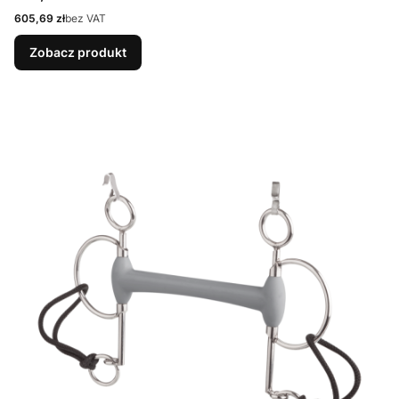
Cena
605,69 zł
bez VAT
Zobacz produkt