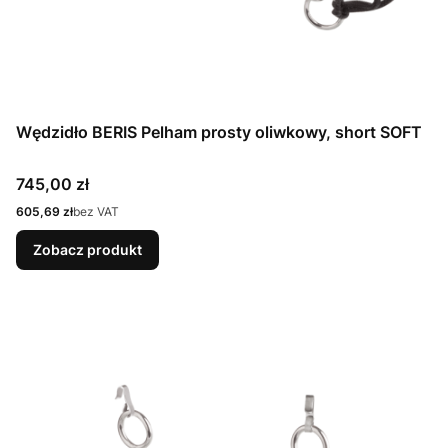
Wędzidło BERIS Pelham prosty oliwkowy, short SOFT
Cena
745,00 zł
Cena
605,69 zł
bez VAT
Zobacz produkt