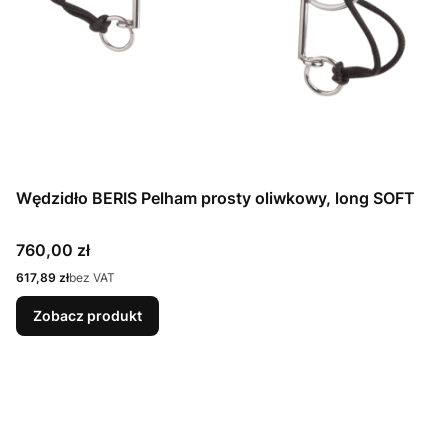
Wędzidło BERIS Pelham prosty oliwkowy, long SOFT
Cena
760,00 zł
Cena
617,89 zł
bez VAT
Zobacz produkt