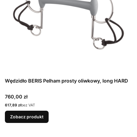
Wędzidło BERIS Pelham prosty oliwkowy, long HARD
Cena
760,00 zł
Cena
617,89 zł
bez VAT
Zobacz produkt