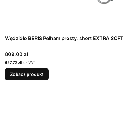
Wędzidło BERIS Pelham prosty, short EXTRA SOFT
Cena
809,00 zł
Cena
657,72 zł
bez VAT
Zobacz produkt