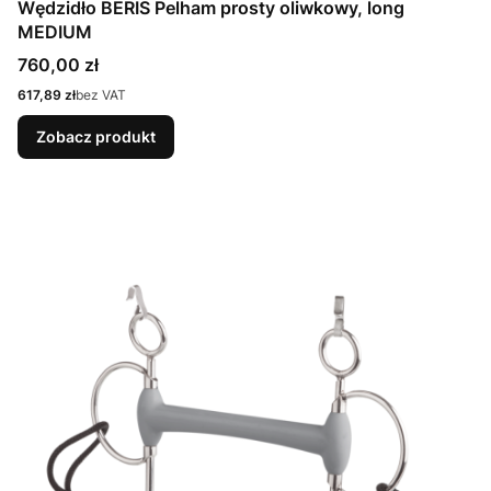
Wędzidło BERIS Pelham prosty oliwkowy, long
MEDIUM
Cena
760,00 zł
Cena
617,89 zł
bez VAT
Zobacz produkt