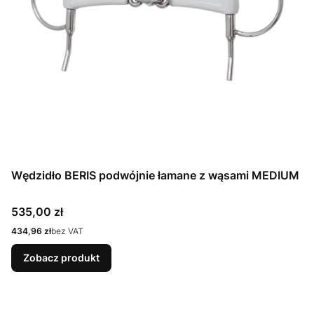
Wędzidło BERIS podwójnie łamane z wąsami MEDIUM
Cena
535,00 zł
Cena
434,96 zł
bez VAT
Zobacz produkt