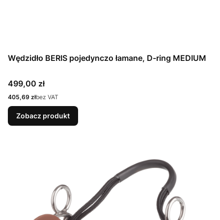
Wędzidło BERIS pojedynczo łamane, D-ring MEDIUM
Cena
499,00 zł
Cena
405,69 zł
bez VAT
Zobacz produkt