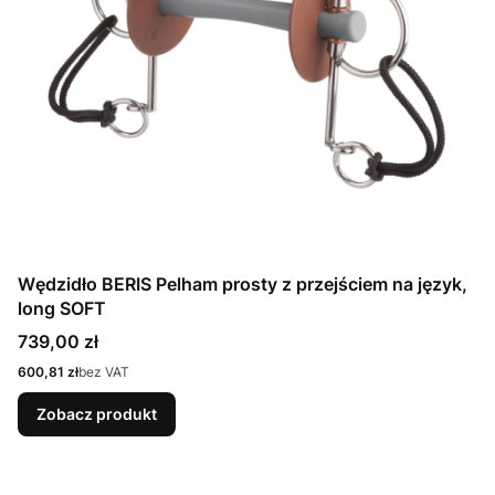
Wędzidło BERIS Pelham prosty z przejściem na język,
long SOFT
Cena
739,00 zł
Cena
600,81 zł
bez VAT
Zobacz produkt