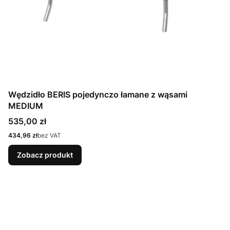
Wędzidło BERIS pojedynczo łamane z wąsami
MEDIUM
Cena
535,00 zł
Cena
434,96 zł
bez VAT
Zobacz produkt