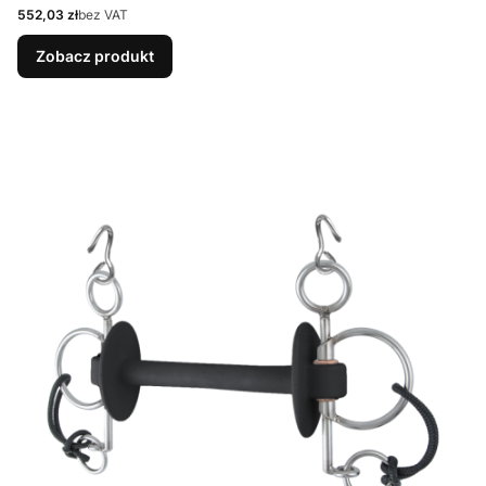
Cena
552,03 zł
bez VAT
Zobacz produkt