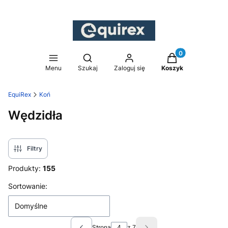
Produkty w koszy
Otwórz wyszukiwarkę
Menu
Szukaj
Zaloguj się
Koszyk
EquiRex
Koń
Wędzidła
Filtry
Produkty:
155
Lista produktów
Sortowanie:
Domyślne
Strona
z 7