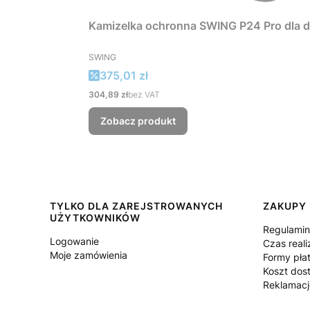
Kamizelka ochronna SWING P24 Pro dla d
PRODUCENT
SWING
Cena promocyjna
375,01 zł
Cena
304,89 zł
bez VAT
Zobacz produkt
Linki w stopce
TYLKO DLA ZAREJSTROWANYCH
ZAKUPY
UŻYTKOWNIKÓW
Regulami
Logowanie
Czas reali
Moje zamówienia
Formy pła
Koszt dos
Reklamacj