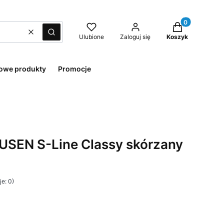
Produkty w kos
Wyczyść
Szukaj
Ulubione
Zaloguj się
Koszyk
owe produkty
Promocje
SEN S-Line Classy skórzany
e: 0)