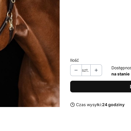
Wybierz wariant produktu:
Poszczególne warianty mogą ró
*
rozmiar
Wybierz
Ilość
Dostępno
szt.
na stanie
Czas wysyłki:
24 godziny