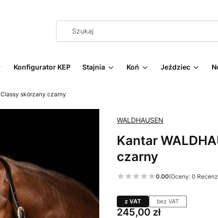
Konfigurator KEP
Stajnia
Koń
Jeździec
N
Classy skórzany czarny
WALDHAUSEN
Kantar WALDHAU
czarny
0.00
(Oceny: 0 Recenzj
z VAT
bez VAT
Cena
245,00 zł