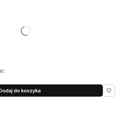
żnić się ceną
ść:
Dodaj do koszyka