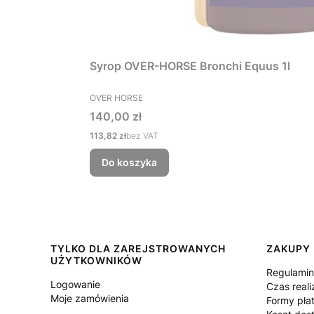
Syrop OVER-HORSE Bronchi Equus 1l
PRODUCENT
OVER HORSE
Cena
140,00 zł
Cena
113,82 zł
bez VAT
Do koszyka
Linki w stopce
TYLKO DLA ZAREJSTROWANYCH
ZAKUPY
UŻYTKOWNIKÓW
Regulami
Logowanie
Czas reali
Moje zamówienia
Formy pła