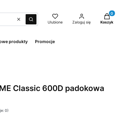
Produkty w kos
Wyczyść
Szukaj
Ulubione
Zaloguj się
Koszyk
owe produkty
Promocje
ME Classic 600D padokowa
e: 0)