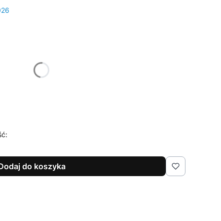
026
żnić się ceną
ść:
Dodaj do koszyka