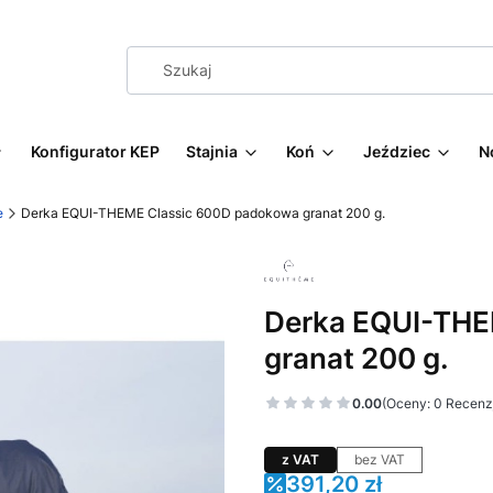
Konfigurator KEP
Stajnia
Koń
Jeździec
N
e
Derka EQUI-THEME Classic 600D padokowa granat 200 g.
Derka EQUI-THE
granat 200 g.
0.00
(Oceny: 0 Recenzj
z VAT
bez VAT
391,20 zł