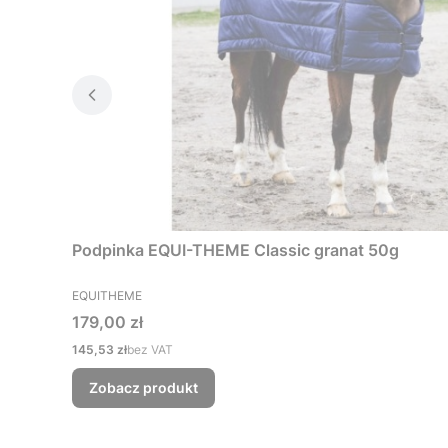
Podpinka EQUI-THEME Classic granat 50g
PRODUCENT
EQUITHEME
Cena
179,00 zł
Cena
145,53 zł
bez VAT
Zobacz produkt