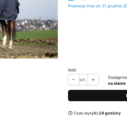
Promocja trwa do 31 grudnia 2
Wybierz wariant produktu:
Poszczególne warianty mogą ró
*
rozmiar
Wybierz
Ilość
Dostępno
szt.
na stanie
Czas wysyłki:
24 godziny