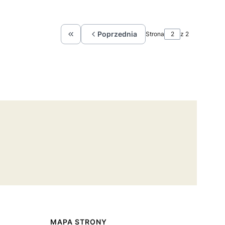
Poprzednia
Strona
z 2
Wróć do pierwszej strony z produktami
MAPA STRONY