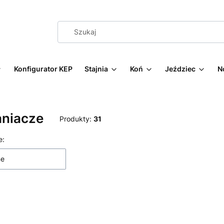
Konfigurator KEP
Stajnia
Koń
Jeździec
N
aniacze
Produkty:
31
 produktów
e:
ne