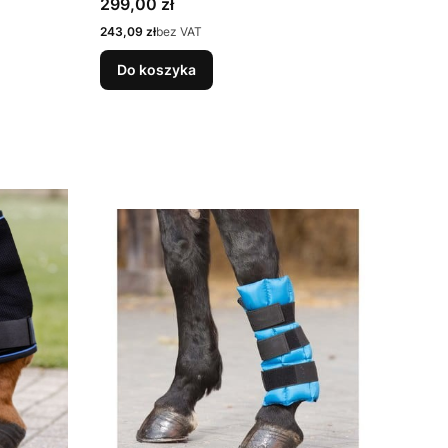
Cena
299,00 zł
Cena
243,09 zł
bez VAT
Do koszyka