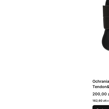
Ochran
Tendon&F
Cena
200,00 z
Cena
162,60 zł
be