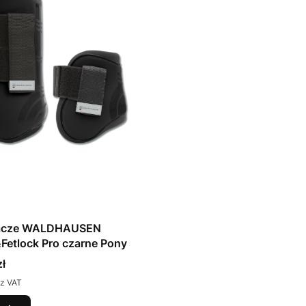
iacze WALDHAUSEN
etlock Pro czarne Pony
ł
z VAT