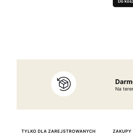
Do kos
Darmo
Na tere
Linki w stopce
TYLKO DLA ZAREJSTROWANYCH
ZAKUPY