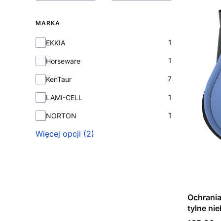
MARKA
Marka
1
EKKIA
1
Horseware
7
KenTaur
1
LAMI-CELL
1
NORTON
Więcej opcji (2)
Ochrani
tylne nie