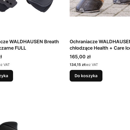
acze WALDHAUSEN Breath
Ochraniacze WALDHAUSE
czarne FULL
chłodzące Health + Care Ice Layer
Boots, para
Cena
ł
165,00 zł
Cena
ez VAT
134,15 zł
bez VAT
zyka
Do koszyka