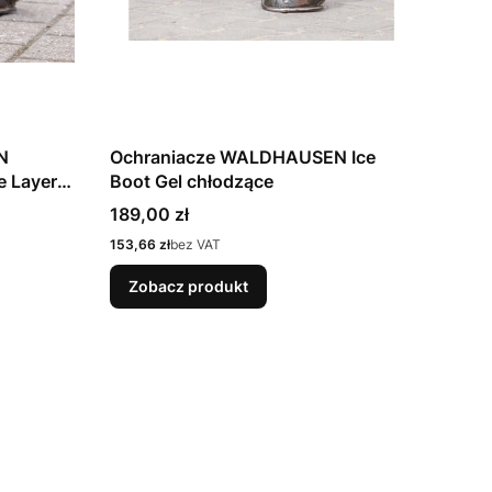
N
Ochraniacze WALDHAUSEN Ice
Boot Gel chłodzące
Cena
189,00 zł
Cena
153,66 zł
bez VAT
Zobacz produkt