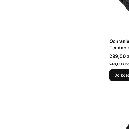
Ochrani
Tendon 
Cena
299,00 z
Cena
243,09 zł
b
Do kos