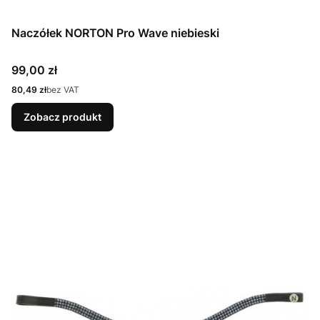
Naczółek NORTON Pro Wave niebieski
Cena
99,00 zł
Cena
80,49 zł
bez VAT
Zobacz produkt