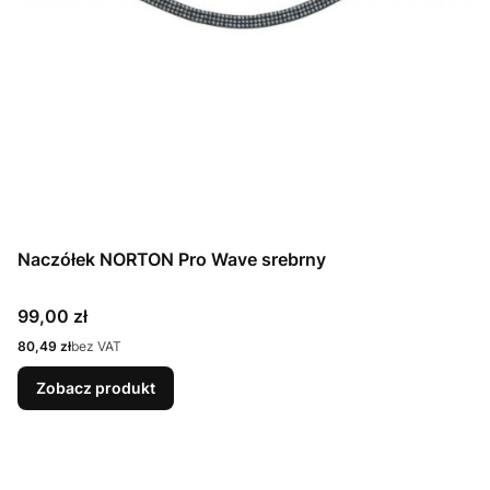
Naczółek NORTON Pro Wave srebrny
Cena
99,00 zł
Cena
80,49 zł
bez VAT
Zobacz produkt