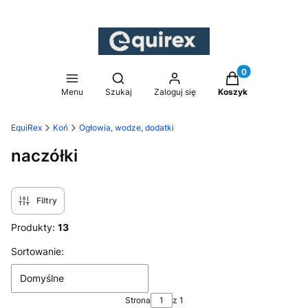
Produkty w koszy
Otwórz wyszukiwarkę
Menu
Szukaj
Zaloguj się
Koszyk
EquiRex
Koń
Ogłowia, wodze, dodatki
naczółki
Filtry
Produkty:
13
Lista produktów
Sortowanie:
Domyślne
Strona
z 1