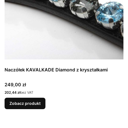
Naczółek KAVALKADE Diamond z kryształkami
Cena
249,00 zł
Cena
202,44 zł
bez VAT
Zobacz produkt