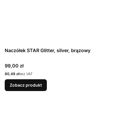
Naczółek STAR Glitter, silver, brązowy
Cena
99,00 zł
Cena
80,49 zł
bez VAT
Zobacz produkt