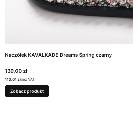
Naczółek KAVALKADE Dreams Spring czarny
Cena
139,00 zł
Cena
113,01 zł
bez VAT
Zobacz produkt