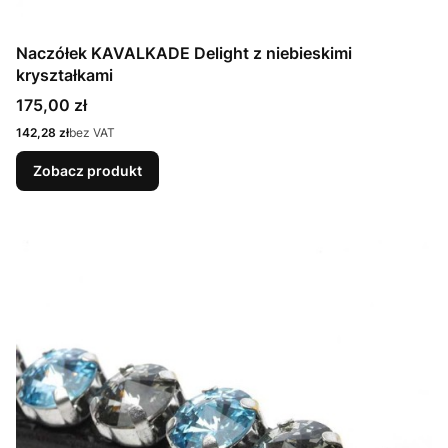
Naczółek KAVALKADE Delight z niebieskimi
kryształkami
Cena
175,00 zł
Cena
142,28 zł
bez VAT
Zobacz produkt