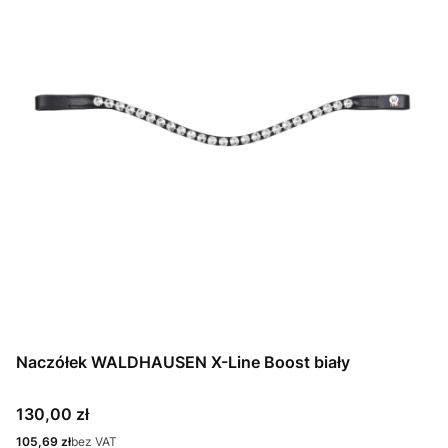
Naczółek WALDHAUSEN X-Line Boost biały
Cena
130,00 zł
Cena
105,69 zł
bez VAT