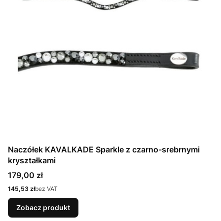
Naczółek KAVALKADE Sparkle z czarno-srebrnymi
kryształkami
Cena
179,00 zł
Cena
145,53 zł
bez VAT
Zobacz produkt