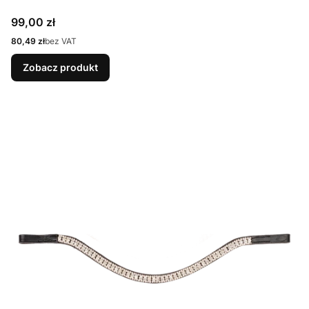
Cena
99,00 zł
Cena
80,49 zł
bez VAT
Zobacz produkt