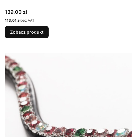
Cena
139,00 zł
Cena
113,01 zł
bez VAT
Zobacz produkt