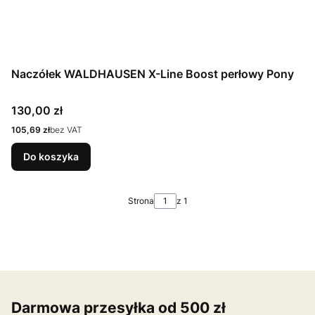
Naczółek WALDHAUSEN X-Line Boost perłowy Pony
Cena
130,00 zł
Cena
105,69 zł
bez VAT
Do koszyka
Strona
z 1
Darmowa przesyłka od 500 zł