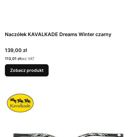
Naczółek KAVALKADE Dreams Winter czarny
Cena
139,00 zł
Cena
113,01 zł
bez VAT
Zobacz produkt