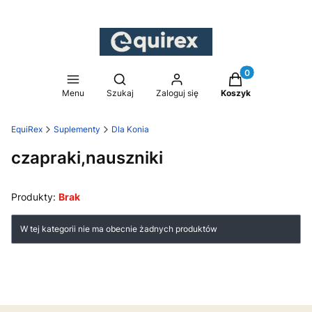
Produkty w koszy
Otwórz wyszukiwarkę
Menu
Szukaj
Zaloguj się
Koszyk
EquiRex
Suplementy
Dla Konia
czapraki,nauszniki
Produkty:
Brak
Lista produktów
W tej kategorii nie ma obecnie żadnych produktów