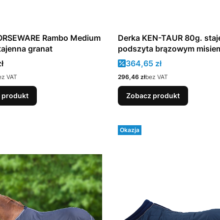
HORSEWARE Rambo Medium
Derka KEN-TAUR 80g. staj
tajenna granat
podszyta brązowym misiem
Cena promocyjna
ł
364,65 zł
Cena
ez VAT
296,46 zł
bez VAT
 produkt
Zobacz produkt
Okazja