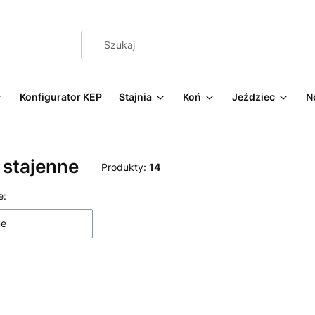
Konfigurator KEP
Stajnia
Koń
Jeździec
N
 stajenne
Produkty:
14
 produktów
e:
ne