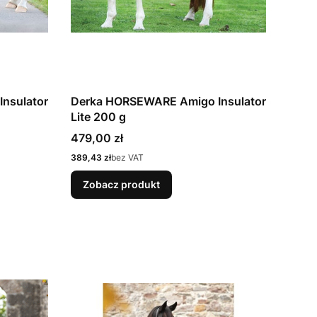
nsulator
Derka HORSEWARE Amigo Insulator
Lite 200 g
Cena
479,00 zł
Cena
389,43 zł
bez VAT
Zobacz produkt