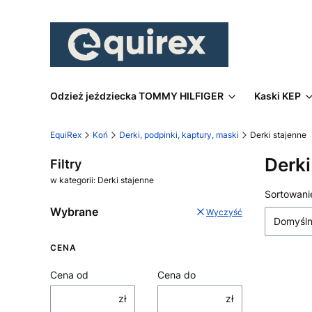
Odzież jeździecka TOMMY HILFIGER
Kaski KEP
EquiRex
Koń
Derki, podpinki, kaptury, maski
Derki stajenne
Derki
Filtry
w kategorii: Derki stajenne
Lista
Sortowani
Wybrane
Wyczyść
Domyśl
CENA
Cena od
Cena do
zł
zł