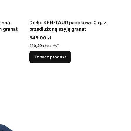
enna
Derka KEN-TAUR padokowa 0 g. z
 granat
przedłużoną szyją granat
Cena
345,00 zł
Cena
280,49 zł
bez VAT
Zobacz produkt