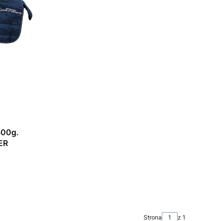
300g.
ER
Strona
z 1