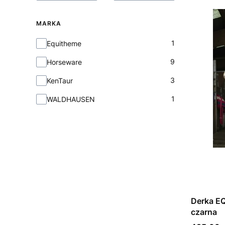
MARKA
Marka
1
Equitheme
9
Horseware
3
KenTaur
1
WALDHAUSEN
Derka E
czarna