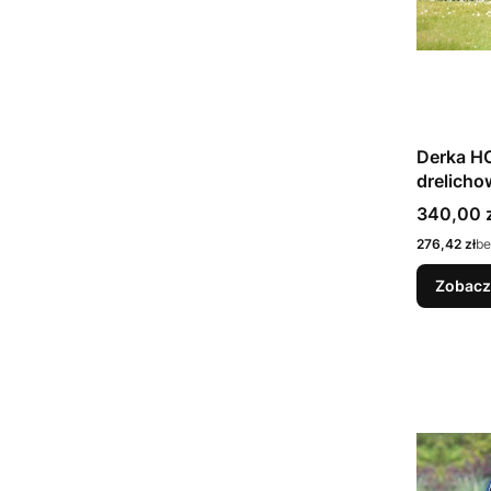
Derka H
drelicho
Cena
340,00 z
Cena
276,42 zł
be
Zobacz