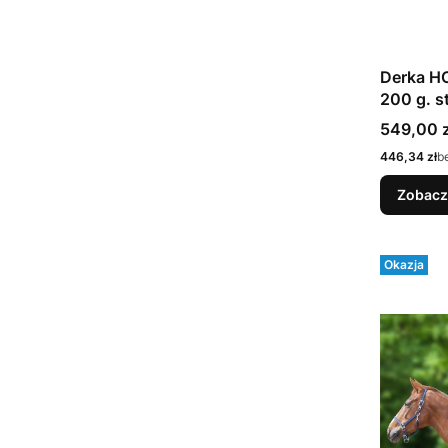
Derka 
200 g. s
Cena
549,00 z
Cena
446,34 zł
b
Zobacz
Okazja