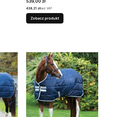
Cena
539,00 zł
Cena
438,21 zł
bez VAT
Zobacz produkt