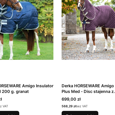
ORSEWARE Amigo Insulator
Derka HORSEWARE Amigo 
 200 g. granat
Plus Med - Disc stajenna z
kapturem
Cena
ł
699,00 zł
Cena
z VAT
568,29 zł
bez VAT