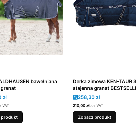
ALDHAUSEN bawełniana
Derka zimowa KEN-TAUR 
 granat
stajenna granat BESTSELL
promocyjna
Cena promocyjna
 zł
258,30 zł
Cena
z VAT
210,00 zł
bez VAT
 produkt
Zobacz produkt