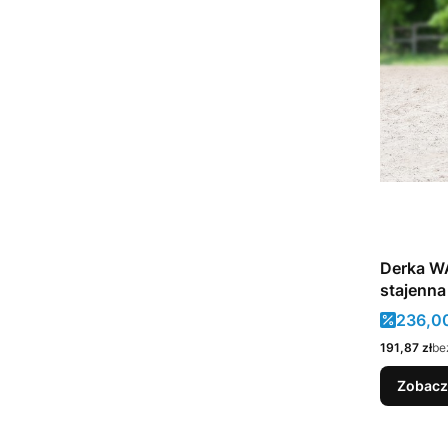
Derka W
stajenna
Cena 
236,00
Cena
191,87 zł
be
Zobacz