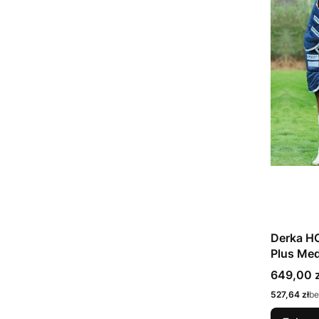
Derka H
Plus Med
Cena
649,00 z
Cena
527,64 zł
be