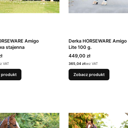
ORSEWARE Amigo
Derka HORSEWARE Amigo I
wa stajenna
Lite 100 g.
Cena
ł
449,00 zł
Cena
z VAT
365,04 zł
bez VAT
 produkt
Zobacz produkt