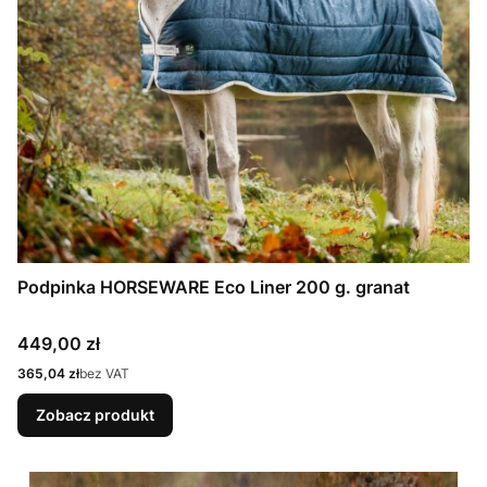
Podpinka HORSEWARE Eco Liner 200 g. granat
Cena
449,00 zł
Cena
365,04 zł
bez VAT
Zobacz produkt