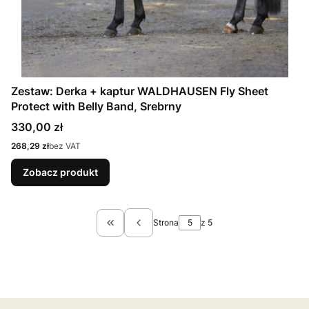
Zestaw: Derka + kaptur WALDHAUSEN Fly Sheet
Protect with Belly Band, Srebrny
Cena
330,00 zł
Cena
268,29 zł
bez VAT
Zobacz produkt
Strona
z 5
Wróć do pierwszej strony z produktami