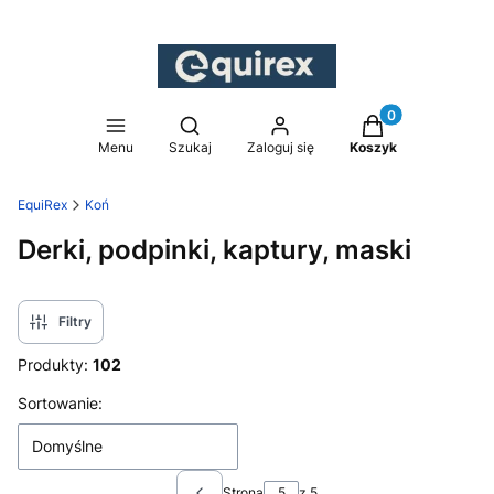
Produkty w koszy
Otwórz wyszukiwarkę
Menu
Szukaj
Zaloguj się
Koszyk
EquiRex
Koń
Derki, podpinki, kaptury, maski
Filtry
Produkty:
102
Lista produktów
Sortowanie:
Domyślne
Strona
z 5