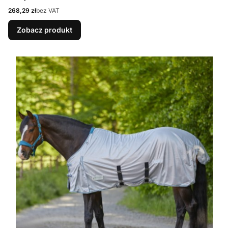
Cena
268,29 zł
bez VAT
Zobacz produkt