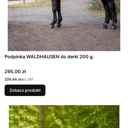
Podpinka WALDHAUSEN do derki 200 g.
Cena
295,00 zł
Cena
239,84 zł
bez VAT
Zobacz produkt