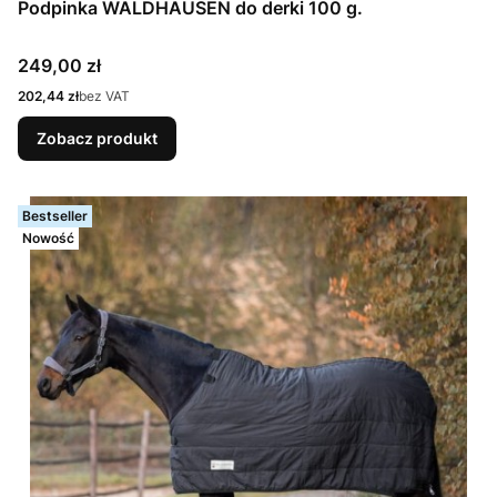
Podpinka WALDHAUSEN do derki 100 g.
Cena
249,00 zł
Cena
202,44 zł
bez VAT
Zobacz produkt
Bestseller
Nowość