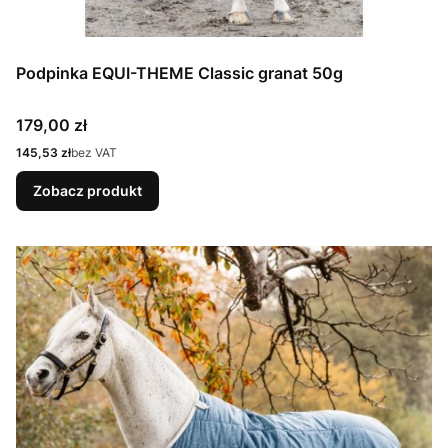
Podpinka EQUI-THEME Classic granat 50g
Cena
179,00 zł
Cena
145,53 zł
bez VAT
Zobacz produkt